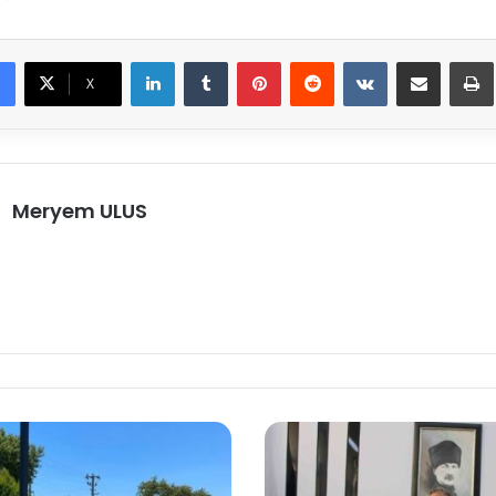
LinkedIn
Tumblr
Pinterest
Reddit
VKontakte
E-Posta ile paylaş
X
Meryem ULUS