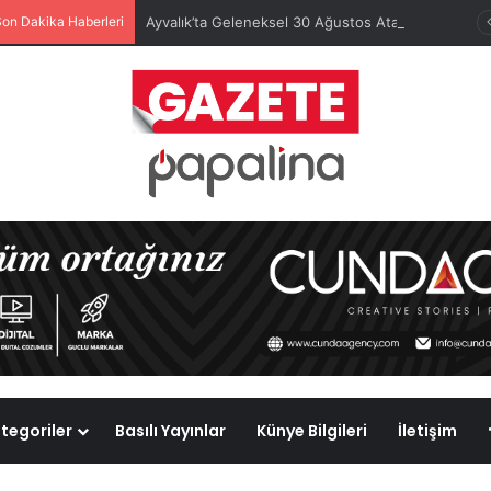
Son Dakika Haberleri
Ayvalık’ta Geleneksel 30 Ağustos Atatürk Kupası’nda Kura Heyecanı Yaşandı
tegoriler
Basılı Yayınlar
Künye Bilgileri
İletişim