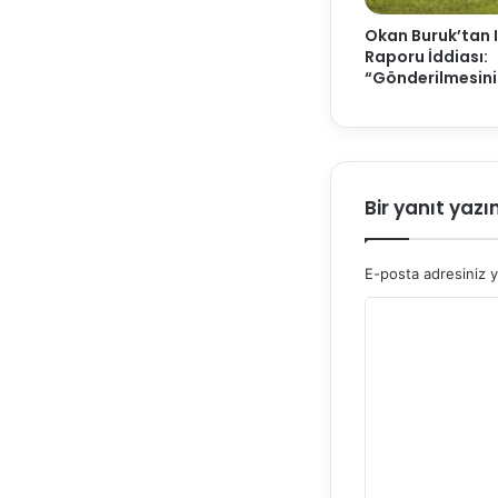
Okan Buruk’tan 
Raporu İddiası:
“Gönderilmesini
Bir yanıt yazı
E-posta adresiniz 
Y
o
r
u
m
*