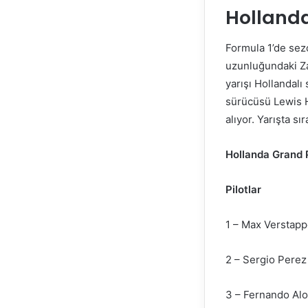
Hollanda
Formula 1’de sez
uzunluğundaki Za
yarışı Hollandal
sürücüsü Lewis Ha
alıyor. Yarışta sı
Hollanda Grand Pr
Pilotlar
1 – Max Verstapp
2 – Sergio Perez
3 – Fernando Alo