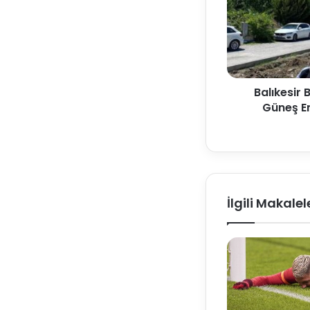
Balıkesir 
Güneş En
İlgili Makalel