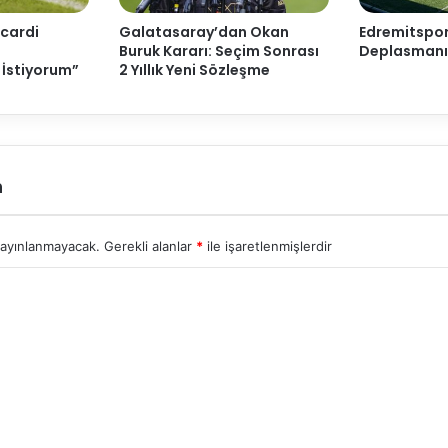
Icardi
Galatasaray’dan Okan
Edremitspo
Buruk Kararı: Seçim Sonrası
Deplasmanı
 İstiyorum”
2 Yıllık Yeni Sözleşme
n
yayınlanmayacak.
Gerekli alanlar
*
ile işaretlenmişlerdir