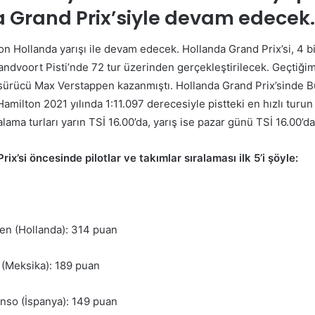
 Grand Prix’siyle devam edecek.
on Hollanda yarışı ile devam edecek. Hollanda Grand Prix’si, 4 b
ndvoort Pisti’nde 72 tur üzerinden gerçekleştirilecek. Geçtiğimi
ı sürücü Max Verstappen kazanmıştı. Hollanda Grand Prix’sinde B
milton 2021 yılında 1:11.097 derecesiyle pistteki en hızlı turun 
ralama turları yarın TSİ 16.00’da, yarış ise pazar günü TSİ 16.00’d
ix’si öncesinde pilotlar ve takımlar sıralaması ilk 5’i şöyle:
en (Hollanda): 314 puan
 (Meksika): 189 puan
nso (İspanya): 149 puan