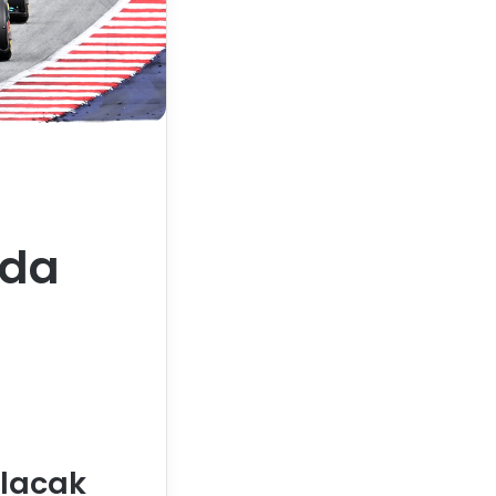
nda
ılacak