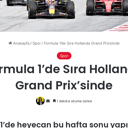
Anasayfa
/
Spor
/
Formula 1’de Sıra Hollanda Grand Prix’sinde
Spor
rmula 1’de Sıra Holla
Grand Prix’sinde
Bir
1 dakika okuma süresi
e-
posta
göndermek
1’de heyecan bu hafta sonu yap