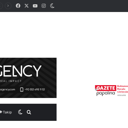
Facebook
X
YouTube
Instagram
Dış görünümü değiştir
Dış görünümü değiştir
Arama yap ...
Takip