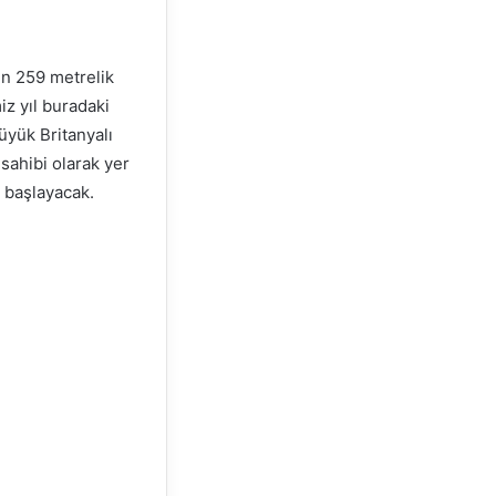
in 259 metrelik
z yıl buradaki
üyük Britanyalı
sahibi olarak yer
a başlayacak.