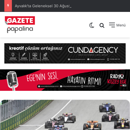
Ayvalık’ta Geleneksel 30 Ağustos Atatürk Kupası’nda Kura Heyecanı Yaşandı
Dış görünümü de
Arama yap .
Menü