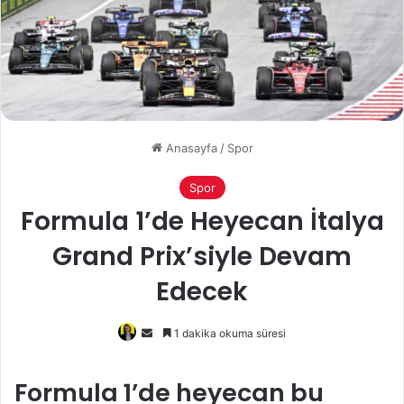
Anasayfa
/
Spor
Spor
Formula 1’de Heyecan İtalya
Grand Prix’siyle Devam
Edecek
Bir
1 dakika okuma süresi
e-
posta
Formula 1’de heyecan bu
göndermek