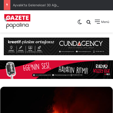
Ayvalık’ta Geleneksel 30 Ağustos Atatürk Kupası’nda Kura Heyecanı Yaşandı
Dış görünümü de
Arama yap .
Menü