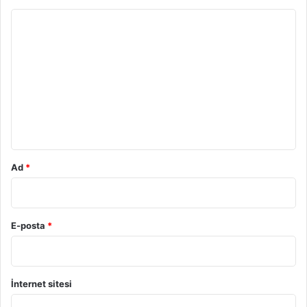
Y
o
r
u
m
*
Ad
*
E-posta
*
İnternet sitesi