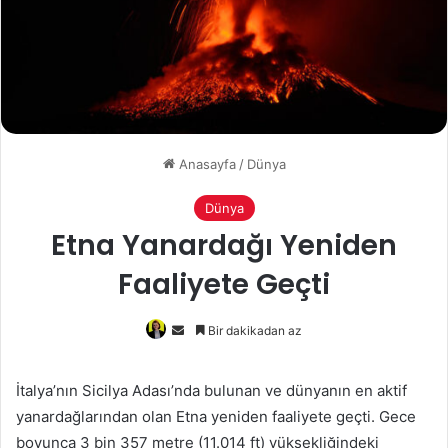
Anasayfa
/
Dünya
Dünya
Etna Yanardağı Yeniden
Faaliyete Geçti
Bir
Bir dakikadan az
e-
posta
İtalya’nın Sicilya Adası’nda bulunan ve dünyanın en aktif
göndermek
yanardağlarından olan Etna yeniden faaliyete geçti. Gece
boyunca 3 bin 357 metre (11.014 ft) yüksekliğindeki