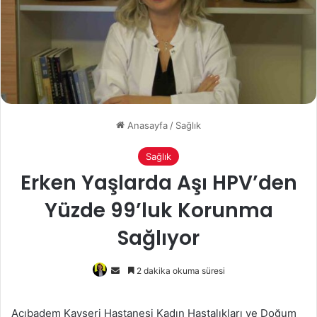
Anasayfa
/
Sağlık
Sağlık
Erken Yaşlarda Aşı HPV’den
Yüzde 99’luk Korunma
Sağlıyor
Bir
2 dakika okuma süresi
e-
posta
Acıbadem Kayseri Hastanesi Kadın Hastalıkları ve Doğum