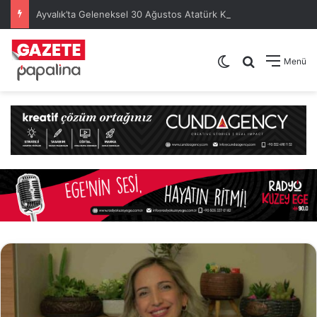
Ayvalık’ta Geleneksel 30 Ağustos Atatürk Kupası’nda Kura Heyecanı Yaşandı
Dış görünümü de
Arama yap .
Menü