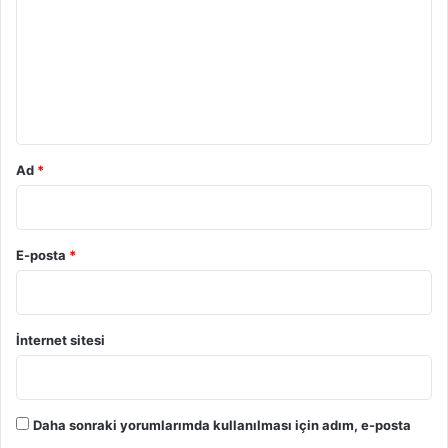
r
u
m
*
Ad
*
E-posta
*
İnternet sitesi
Daha sonraki yorumlarımda kullanılması için adım, e-posta