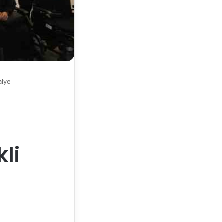
alye
li