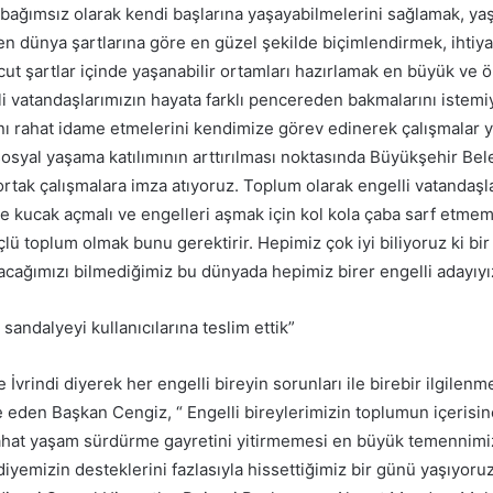
ağımsız olarak kendi başlarına yaşayabilmelerini sağlamak, ya
n dünya şartlarına göre en güzel şekilde biçimlendirmek, ihtiyaç
ut şartlar içinde yaşanabilir ortamları hazırlamak en büyük ve ö
i vatandaşlarımızın hayata farklı pencereden bakmalarını istemi
tını rahat idame etmelerini kendimize görev edinerek çalışmalar 
 sosyal yaşama katılımının arttırılması noktasında Büyükşehir Be
ortak çalışmalara imza atıyoruz. Toplum olarak engelli vatandaşl
le kucak açmalı ve engelleri aşmak için kol kola çaba sarf etmem
çlü toplum olmak bunu gerektirir. Hepimiz çok iyi biliyoruz ki bir
acağımızı bilmediğimiz bu dünyada hepimiz birer engelli adayıyı
 sandalyeyi kullanıcılarına teslim ettik”
 İvrindi diyerek her engelli bireyin sorunları ile birebir ilgilenm
e eden Başkan Cengiz, “ Engelli bireylerimizin toplumun içerisin
ahat yaşam sürdürme gayretini yitirmemesi en büyük temennimi
yemizin desteklerini fazlasıyla hissettiğimiz bir günü yaşıyoruz