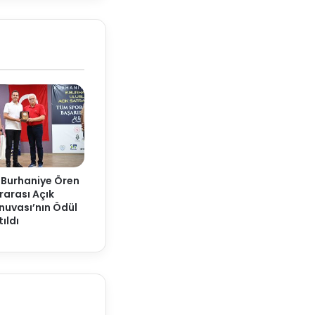
 Burhaniye Ören
rarası Açık
nuvası’nın Ödül
ıldı