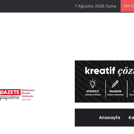
7 Ağustos 2026 Cuma
Son D
Anasayfa
Ka