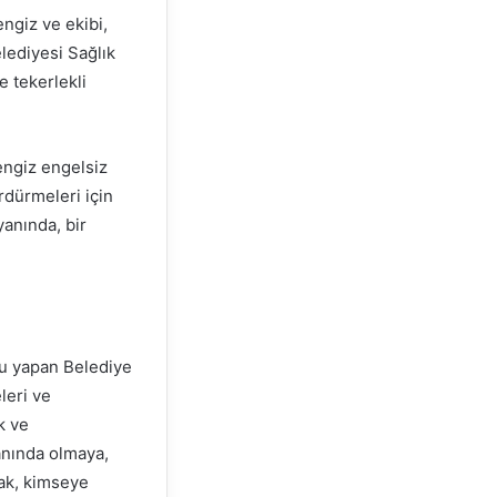
engiz ve ekibi,
lediyesi Sağlık
e tekerlekli
engiz engelsiz
rdürmeleri için
yanında, bir
gu yapan Belediye
leri ve
k ve
anında olmaya,
ak, kimseye