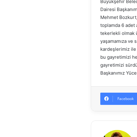
Büyükşehir Beled
Dairesi Başkanımı
Mehmet Bozkurt, 
toplamda 6 adet 
tekerlekli olmak 
yaşamamıza ve so
kardeşlerimiz ile
bu gayretimizi h
gayretimizi sür
Başkanımız Yücel 
Facebook