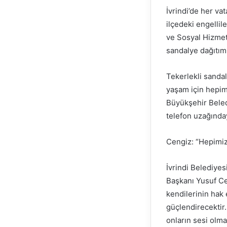
İvrindi’de her va
ilçedeki engelli
ve Sosyal Hizmetl
sandalye dağıtımı
Tekerlekli sanda
yaşam için hepimi
Büyükşehir Beledi
telefon uzağınday
Cengiz: “Hepimiz
İvrindi Belediyes
Başkanı Yusuf Cen
kendilerinin hak
güçlendirecektir.
onların sesi olm