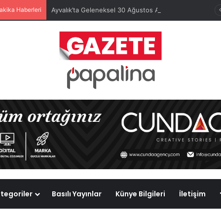
akika Haberleri
Ayvalık’ta Geleneksel 30 Ağustos Atatürk Kupası’nda Kura Heyecanı Yaşandı
tegoriler
Basılı Yayınlar
Künye Bilgileri
İletişim