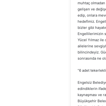
muhtaç olmadan b
gelişen ve değişe
edip, onlara mevc
hedefimiz. Engell
bizler gibi haya
Engellilerimizin
Yücel Yılmaz ile 
ailelerine sevgiy
bilincindeyiz. Gü
sonrasında ne ol
“6 adet tekerlekli
Engelsiz Belediye
edindiklerin ifad
kaynaşması ve r
Büyükşehir Beledi