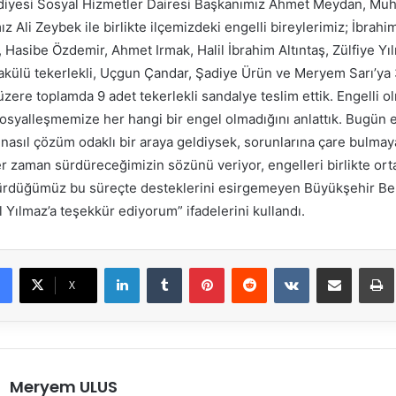
iyesi Sosyal Hizmetler Dairesi Başkanımız Ahmet Meydan, Muhta
z Ali Zeybek ile birlikte ilçemizdeki engelli bireylerimiz; İbrah
Hasibe Özdemir, Ahmet Irmak, Halil İbrahim Altıntaş, Zülfiye Y
akülü tekerlekli, Uçgun Çandar, Şadiye Ürün ve Meryem Sarı’ya
üzere toplamda 9 adet tekerlekli sandalye teslim ettik. Engelli o
syalleşmemize her hangi bir engel olmadığını anlattık. Bugün e
 nasıl çözüm odaklı bir araya geldiysek, sorunlarına çare bulmay
er zaman sürdüreceğimizin sözünü veriyor, engelleri birlikte or
dürdüğümüz bu süreçte desteklerini esirgemeyen Büyükşehir Be
Yılmaz’a teşekkür ediyorum” ifadelerini kullandı.
LinkedIn
Tumblr
Pinterest
Reddit
VKontakte
E-Posta ile paylaş
X
Meryem ULUS