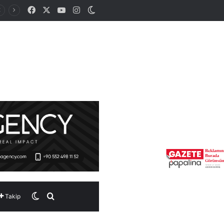
Facebook
X
YouTube
Instagram
Dış görünümü değiştir
Dış görünümü değiştir
Arama yap ...
Takip