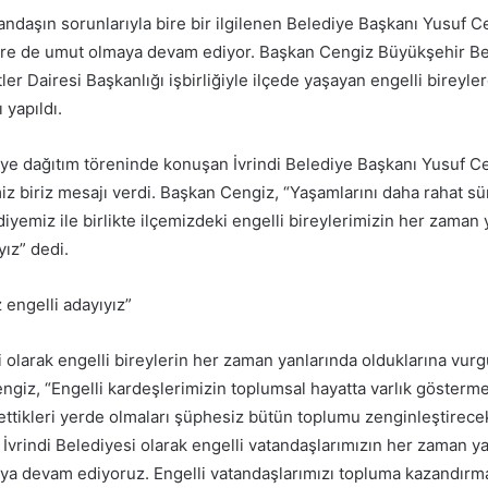
tandaşın sorunlarıyla bire bir ilgilenen Belediye Başkanı Yusuf C
posta
lere de umut olmaya devam ediyor. Başkan Cengiz Büyükşehir Be
göndermek
er Dairesi Başkanlığı işbirliğiyle ilçede yaşayan engelli bireyler
 yapıldı.
lye dağıtım töreninde konuşan İvrindi Belediye Başkanı Yusuf C
z biriz mesajı verdi. Başkan Cengiz, “Yaşamlarını daha rahat sü
yemiz ile birlikte ilçemizdeki engelli bireylerimizin her zaman 
ız” dedi.
 engelli adayıyız”
i olarak engelli bireylerin her zaman yanlarında olduklarına vur
giz, “Engelli kardeşlerimizin toplumsal hayatta varlık gösterme
 ettikleri yerde olmaları şüphesiz bütün toplumu zenginleştirece
 İvrindi Belediyesi olarak engelli vatandaşlarımızın her zaman y
aya devam ediyoruz. Engelli vatandaşlarımızı topluma kazandırm