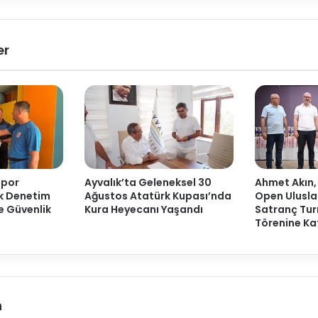
er
Spor
Ayvalık’ta Geleneksel 30
Ahmet Akın,
ak Denetim
Ağustos Atatürk Kupası’nda
Open Ulusla
ve Güvenlik
Kura Heyecanı Yaşandı
Satranç Tur
Törenine Kat
n