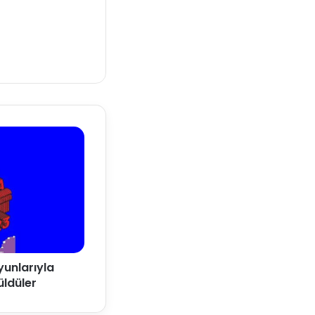
yunlarıyla
ldüler