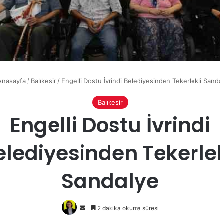
nasayfa
/
Balıkesir
/
Engelli Dostu İvrindi Belediyesinden Tekerlekli Sand
Balıkesir
Engelli Dostu İvrindi
elediyesinden Tekerlek
Sandalye
Bir
2 dakika okuma süresi
e-