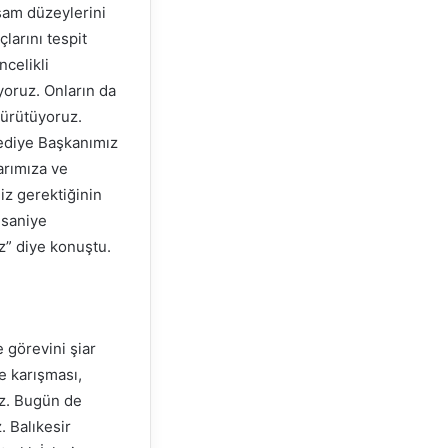
şam düzeylerini
larını tespit
ncelikli
yoruz. Onların da
yürütüyoruz.
lediye Başkanımız
arımıza ve
iz gerektiğinin
 saniye
z” diye konuştu.
e görevini şiar
e karışması,
z. Bugün de
. Balıkesir