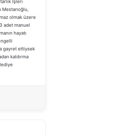
rlık İşleri
im Mestanoğlu,
ılmaz olmak üzere
 3 adet manuel
lmanın hayatı
ngelli
a gayret ettiysek
tadan kaldırma
lediye
Yazdır