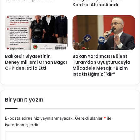
Kontrol Altına Alındı
Balıkesir Siyasetinin
Bakan Yardımcısı Bülent
Deneyimli İsmi Orhan Bağcı
Turan’dan Uyuşturucuyla
CHP’den İstifa Etti
Mücadele Mesajı: “Bizim
İstatistiğimiz 1’dir”
Bir yanıt yazın
E-posta adresiniz yayınlanmayacak.
Gerekli alanlar
*
ile
işaretlenmişlerdir
Y