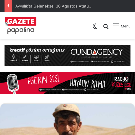
Ayvalık’ta Geleneksel 30 Ağustos Atatürk Kupası’nda Kura Heyecanı Yaşandı
Dış görünümü de
Arama yap .
Menü