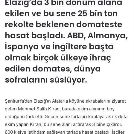
Elazığ’da 3 bin dönüm alana
göndermek
ekilen ve bu sene 25 bin ton
rekolte beklenen domateste
hasat başladı. ABD, Almanya,
İspanya ve İngiltere başta
olmak birçok ülkeye ihraç
edilen domates, dünya
sofralarını süslüyor.
Şanlıurfa’dan Elazığ’ın Alatarla köyüne akrabalarını ziyaret
gelen Mehmet Salih Kıran, burada ekim alanının boş
olduğunu fark etti. Geçen sene tarlaları kiralayarak ilk defa
ekim yapan Kıran, bu sene alanı artırarak 3 bine çıkardı.
600 kişiye istihdam sağlayan tarlada hasat başladı. İşçiler