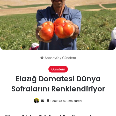
Anasayfa
/
Gündem
Gündem
Elazığ Domatesi Dünya
Sofralarını Renklendiriyor
Bir
1 dakika okuma süresi
e-
posta