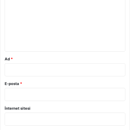
o
r
u
m
*
Ad
*
E-posta
*
İnternet sitesi