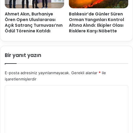
Ahmet Akın, Burhaniye
Balıkesir’de Günler Süren
Ören Open Uluslararası
Orman Yangınları Kontrol
Açık Satranç Turnuvası’nın
Altına Alındı: Ekipler Olası
Ödül Törenine Katıldı
Risklere Karşı Nöbette
Bir yanıt yazın
E-posta adresiniz yayınlanmayacak.
Gerekli alanlar
*
ile
işaretlenmişlerdir
Y
o
r
u
m