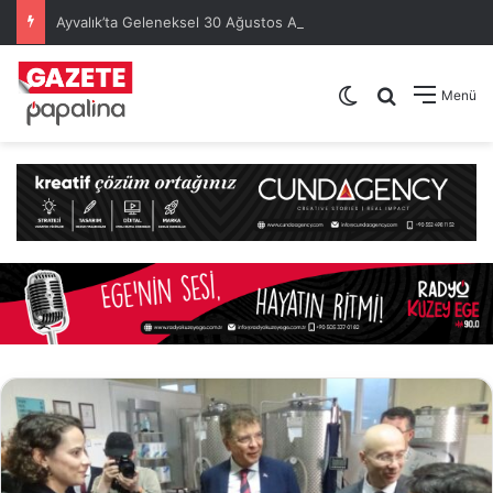
Ayvalık’ta Geleneksel 30 Ağustos Atatürk Kupası’nda Kura Heyecanı Yaşandı
Dış görünümü de
Arama yap .
Menü