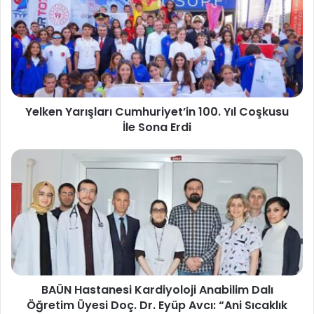
Yelken Yarışları Cumhuriyet’in 100. Yıl Coşkusu
İle Sona Erdi
BAÜN Hastanesi Kardiyoloji Anabilim Dalı
Öğretim Üyesi Doç. Dr. Eyüp Avcı: “Ani Sıcaklık