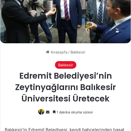
Anasayfa
/
Balıkesir
Balıkesir
Edremit Belediyesi’nin
Zeytinyağlarını Balıkesir
Üniversitesi Üretecek
Bir
1 dakika okuma süresi
e-
posta
Balıkesir’in Edremit Belediyesi, kendi bahçelerinden hasat