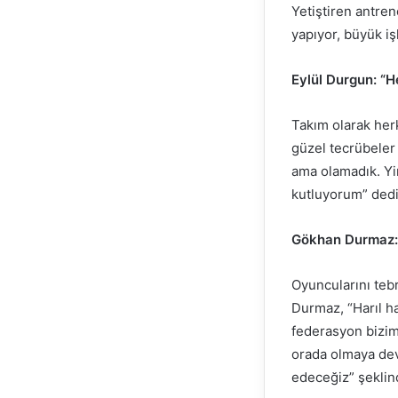
Yetiştiren antren
yapıyor, büyük i
Eylül Durgun: “H
Takım olarak her
güzel tecrübeler 
ama olamadık. Yi
kutluyorum” dedi
Gökhan Durmaz: “
Oyuncularını teb
Durmaz, “Harıl h
federasyon bizim
orada olmaya dev
edeceğiz” şeklin