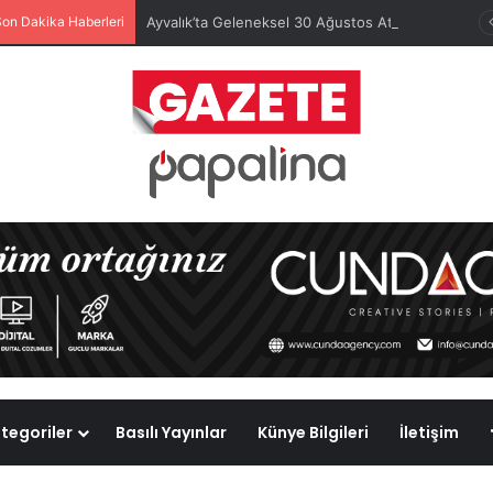
Son Dakika Haberleri
Ayvalık’ta Geleneksel 30 Ağustos Atatürk Kupası’nda Kura Heyecanı Yaşandı
tegoriler
Basılı Yayınlar
Künye Bilgileri
İletişim