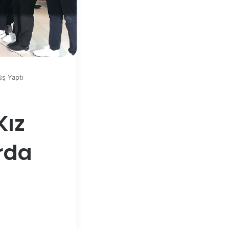
üş Yaptı
Kız
urda