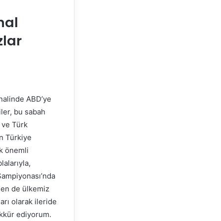
nal
zlar
inalinde ABD’ye
iler, bu sabah
r ve Türk
n Türkiye
k önemli
lalarıyla,
 Şampiyonası’nda
 Ben de ülkemiz
ı olarak ileride
ekkür ediyorum.