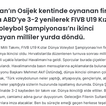
posta
göndermek
tan’ın Osijek kentinde oynanan fi
ABD’ye 3-2 yenilerek FIVB U19 Kı
leybol Şampiyonası’nı ikinci
an milliler yurda döndü.
 Milli Takımı, FIVB U19 Kızlar Dünya Voleybol Şampiyonası’nın f
nya ikincisi oldu. Hırvatistan’da düzenlenen turnuva sonrası mill
eli uçakla İstanbul Havalimanı’na geldi. Sporcular burada çiçekle
rşılandı. Havalimanında basın mensuplarına açıklamalarda buluna
yonu Başkanı Mehmet Akif Üstündağ, dünya ikincisi olmanın ço
k, “Türk voleybolunun neler yaptığı, altyapısıyla, gençleriyle, ab
 neler yaptığıyla sizlerin huzurunda ispatlamış durumda. Dünya
inalde 3-2 kaybeden bir takım var. Dünya ikinciliği elde ettiler.
um, camiamız adına gurur duyuyorum. Geleceğin Filenin Sultanlar
ılara imza atacaklar. Ben bu süreçte emeği geçen herkese teş