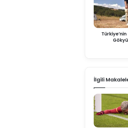
Türkiye’nin
Gökyüz
İlgili Makalel