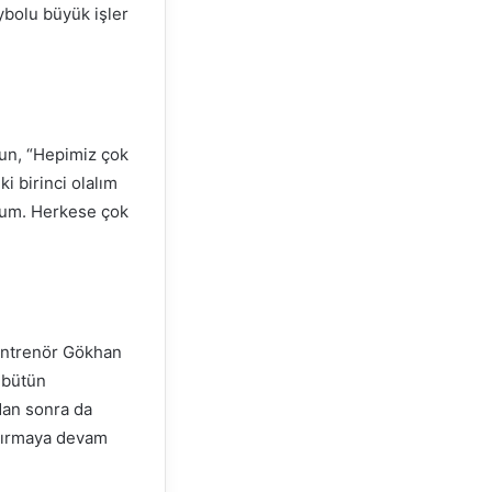
ybolu büyük işler
gun, “Hepimiz çok
i birinci olalım
rum. Herkese çok
şantrenör Gökhan
 bütün
dan sonra da
ndırmaya devam