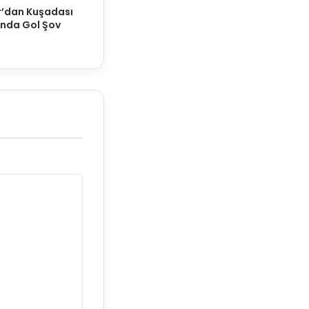
r’dan Kuşadası
nda Gol Şov