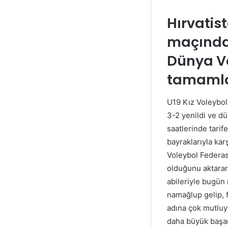
Hırvatis
maçında 
Dünya Vo
tamamlay
U19 Kız Voleybol
3-2 yenildi ve dü
saatlerinde tarif
bayraklarıyla ka
Voleybol Federas
olduğunu aktarara
abileriyle bugün
namağlup gelip, f
adına çok mutluy
daha büyük başar