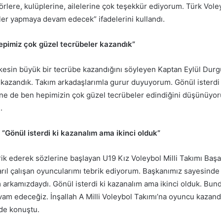
örlere, kulüplerine, ailelerine çok teşekkür ediyorum. Türk Vole
şler yapmaya devam edecek” ifadelerini kullandı.
epimiz çok güzel tecrübeler kazandık”
kesin büyük bir tecrübe kazandığını söyleyen Kaptan Eylül Dur
kazandık. Takım arkadaşlarımla gurur duyuyorum. Gönül isterdi k
ne de ben hepimizin çok güzel tecrübeler edindiğini düşünüyo
.
Gönül isterdi ki kazanalım ama ikinci olduk”
rik ederek sözlerine başlayan U19 Kız Voleybol Milli Takımı Ba
arıl çalışan oyuncularımı tebrik ediyorum. Başkanımız sayesinde
 arkamızdaydı. Gönül isterdi ki kazanalım ama ikinci olduk. Bun
am edeceğiz. İnşallah A Milli Voleybol Takımı’na oyuncu kaza
de konuştu.