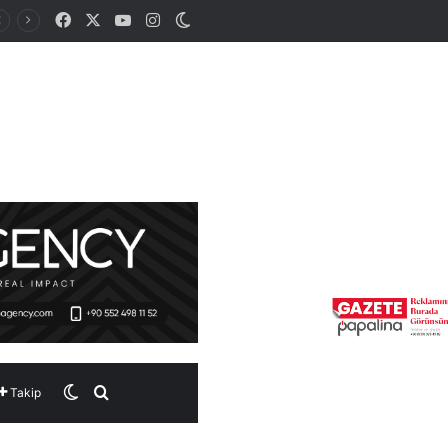
Facebook
X
YouTube
Instagram
Dış görünümü değiştir
Dış görünümü değiştir
Arama yap ...
Takip