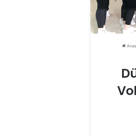
Anas
Dü
Vol