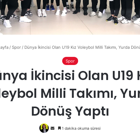
ayfa
/
Spor
/
Dünya İkincisi Olan U19 Kız Voleybol Milli Takımı, Yurda Dön
Spor
nya İkincisi Olan U19 
eybol Milli Takımı, Y
Dönüş Yaptı
Bir
1 dakika okuma süresi
e-