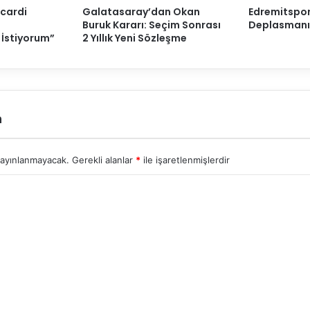
Icardi
Galatasaray’dan Okan
Edremitspo
Buruk Kararı: Seçim Sonrası
Deplasmanı
 İstiyorum”
2 Yıllık Yeni Sözleşme
n
yayınlanmayacak.
Gerekli alanlar
*
ile işaretlenmişlerdir