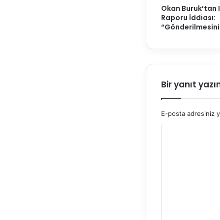
Okan Buruk’tan 
Raporu İddiası:
“Gönderilmesini
Bir yanıt yazı
E-posta adresiniz 
Y
o
r
u
m
*