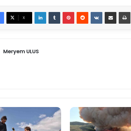
LinkedIn
Tumblr
Pinterest
Reddit
VKontakte
E-Posta ile paylaş
X
Meryem ULUS