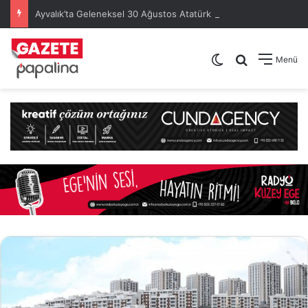
Ayvalık’ta Geleneksel 30 Ağustos Atatürk Kupası’nda Kura Heyecanı Yaşandı
Dış görünümü de
Arama yap .
Menü