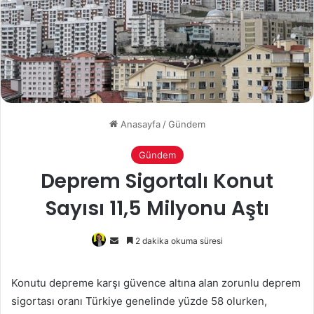
Anasayfa
/
Gündem
Gündem
Deprem Sigortalı Konut
Sayısı 11,5 Milyonu Aştı
Bir
2 dakika okuma süresi
e-
posta
Konutu depreme karşı güvence altına alan zorunlu deprem
göndermek
sigortası oranı Türkiye genelinde yüzde 58 olurken,