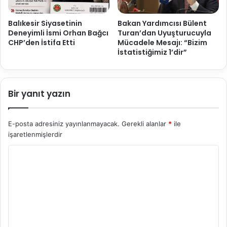
Balıkesir Siyasetinin
Bakan Yardımcısı Bülent
Deneyimli İsmi Orhan Bağcı
Turan’dan Uyuşturucuyla
CHP’den İstifa Etti
Mücadele Mesajı: “Bizim
İstatistiğimiz 1’dir”
Bir yanıt yazın
E-posta adresiniz yayınlanmayacak.
Gerekli alanlar
*
ile
işaretlenmişlerdir
Y
o
r
u
m