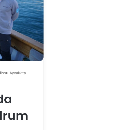
losu Ayvalık’ta
da
odrum