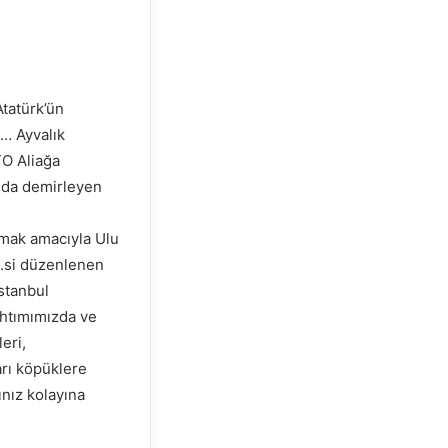
Atatürk’ün
… Ayvalık
TO Aliağa
ımda demirleyen
amak amacıyla Ulu
5.si düzenlenen
stanbul
ıhtımımızda ve
eri,
arı köpüklere
nız kolayına