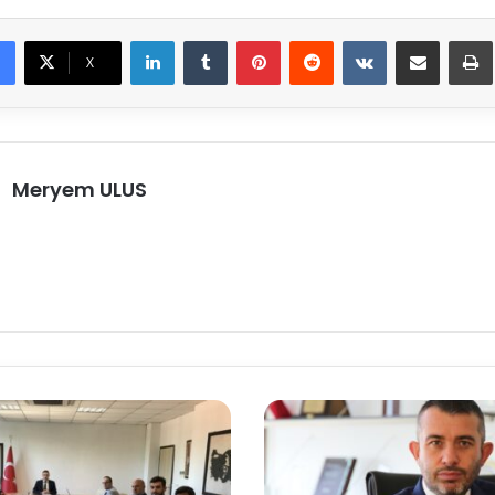
LinkedIn
Tumblr
Pinterest
Reddit
VKontakte
E-Posta ile paylaş
X
Meryem ULUS