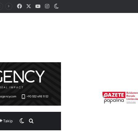
Facebook
X
YouTube
Instagram
Dış görünümü değiştir
Dış görünümü değiştir
Arama yap ...
Takip