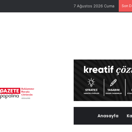
7 Ağustos 2026 Cuma
Son D
Anasayfa
Ka