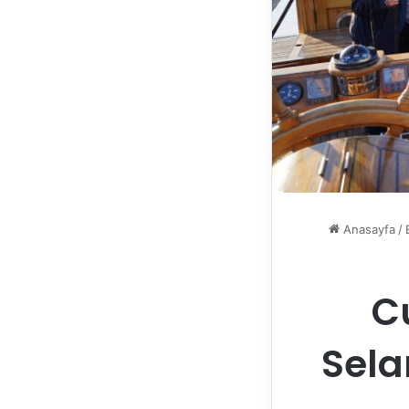
Anasayfa
/
C
Sela