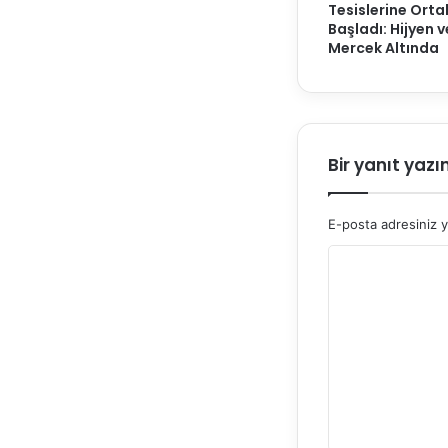
Tesislerine Ort
Başladı: Hijyen 
Mercek Altında
Bir yanıt yazı
E-posta adresiniz 
Y
o
r
u
m
*