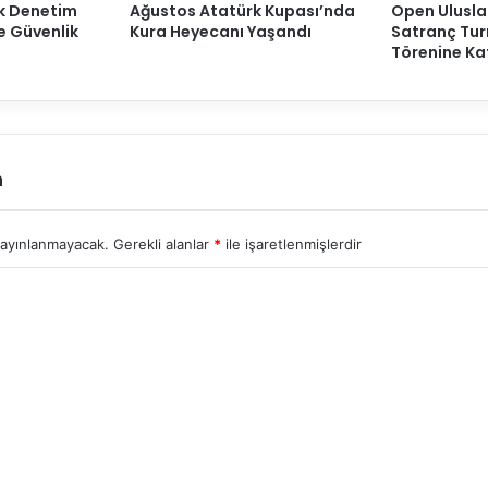
ak Denetim
Ağustos Atatürk Kupası’nda
Open Ulusla
ve Güvenlik
Kura Heyecanı Yaşandı
Satranç Tur
Törenine Kat
n
yayınlanmayacak.
Gerekli alanlar
*
ile işaretlenmişlerdir