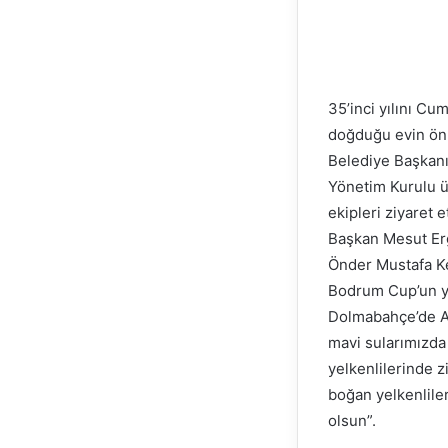
35’inci yılını Cum
doğduğu evin önü
Belediye Başkanı
Yönetim Kurulu üy
ekipleri ziyaret et
Başkan Mesut Erg
Önder Mustafa Ke
Bodrum Cup’un ye
Dolmabahçe’de At
mavi sularımızda 
yelkenlilerinde z
boğan yelkenlile
olsun”.