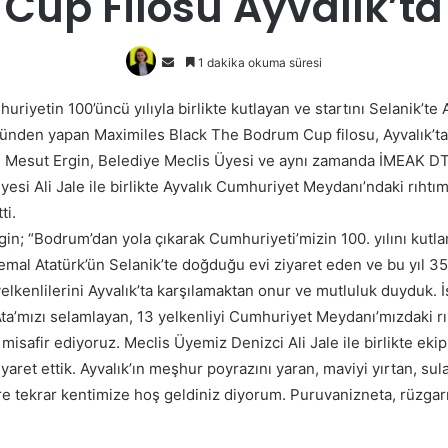
Cup Filosu Ayvalık’ta
Bir
1 dakika okuma süresi
e-
huriyetin 100’üncü yılıyla birlikte kutlayan ve startını Selanik’te 
posta
nden yapan Maximiles Black The Bodrum Cup filosu, Ayvalık’ta
göndermek
 Mesut Ergin, Belediye Meclis Üyesi ve aynı zamanda İMEAK D
esi Ali Jale ile birlikte Ayvalık Cumhuriyet Meydanı’ndaki rıht
ti.
in; “Bodrum’dan yola çıkarak Cumhuriyeti’mizin 100. yılını kutl
mal Atatürk’ün Selanik’te doğduğu evi ziyaret eden ve bu yıl 3
lkenlilerini Ayvalık’ta karşılamaktan onur ve mutluluk duyduk. İ
a’mızı selamlayan, 13 yelkenliyi Cumhuriyet Meydanı’mızdaki r
misafir ediyoruz. Meclis Üyemiz Denizci Ali Jale ile birlikte ekipl
iyaret ettik. Ayvalık’ın meşhur poyrazını yaran, maviyi yırtan, sul
re tekrar kentimize hoş geldiniz diyorum. Puruvanizneta, rüzgarı