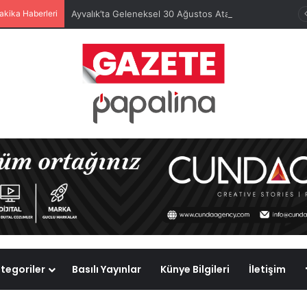
akika Haberleri
Ayvalık’ta Geleneksel 30 Ağustos Atatürk Kupası’nda Kura Heyecanı Yaşandı
tegoriler
Basılı Yayınlar
Künye Bilgileri
İletişim