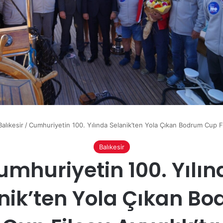
Balıkesir
/
Cumhuriyetin 100. Yılında Selanik’ten Yola Çıkan Bodrum Cup Fi
Balıkesir
umhuriyetin 100. Yılın
nik’ten Yola Çıkan B