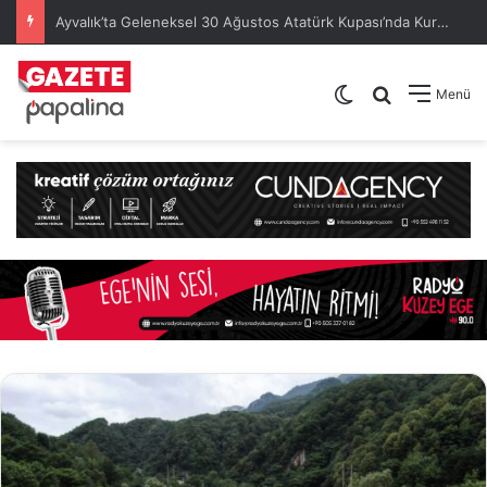
Ayvalık’ta Geleneksel 30 Ağustos Atatürk Kupası’nda Kura Heyecanı Yaşandı
Dış görünümü de
Arama yap .
Menü