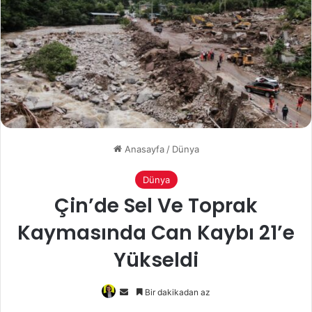
Anasayfa
/
Dünya
Dünya
Çin’de Sel Ve Toprak
Kaymasında Can Kaybı 21’e
Yükseldi
Bir
Bir dakikadan az
e-