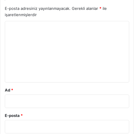
E-posta adresiniz yayınlanmayacak.
Gerekli alanlar
*
ile
işaretlenmişlerdir
Y
o
r
u
m
*
Ad
*
E-posta
*