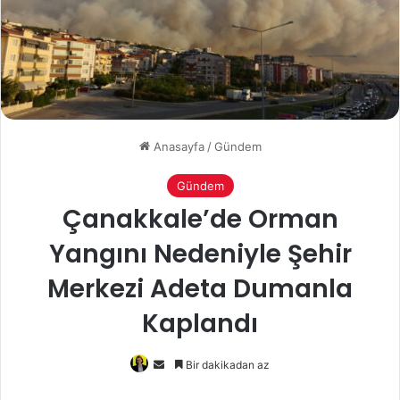
Anasayfa
/
Gündem
Gündem
Çanakkale’de Orman
Yangını Nedeniyle Şehir
Merkezi Adeta Dumanla
Kaplandı
Bir
Bir dakikadan az
e-