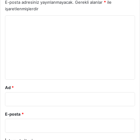
E-posta adresiniz yayınlanmayacak.
Gerekli alanlar
*
ile
işaretlenmişlerdir
Y
o
r
u
m
*
Ad
*
E-posta
*