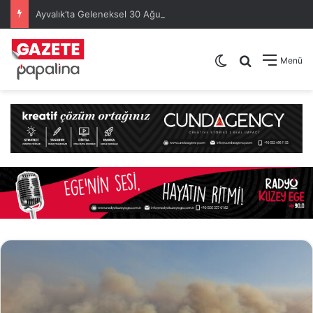
Ayvalık’ta Geleneksel 30 Ağustos Atatürk Kupası’nda Kura Heyecanı Yaşandı
Dış görünümü de
Arama yap .
Menü