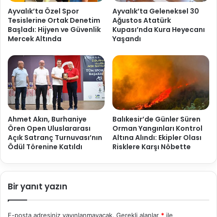
Ayvalık’ta Özel Spor
Ayvalık’ta Geleneksel 30
Tesislerine Ortak Denetim
Ağustos Atatürk
Başladı: Hijyen ve Güvenlik
Kupası’nda Kura Heyecanı
Mercek Altında
Yaşandı
Ahmet Akın, Burhaniye
Balıkesir’de Günler Süren
Ören Open Uluslararası
Orman Yangınları Kontrol
Açık Satranç Turnuvası’nın
Altına Alındı: Ekipler Olası
Ödül Törenine Katıldı
Risklere Karşı Nöbette
Bir yanıt yazın
E-posta adresiniz yayınlanmayacak.
Gerekli alanlar
*
ile