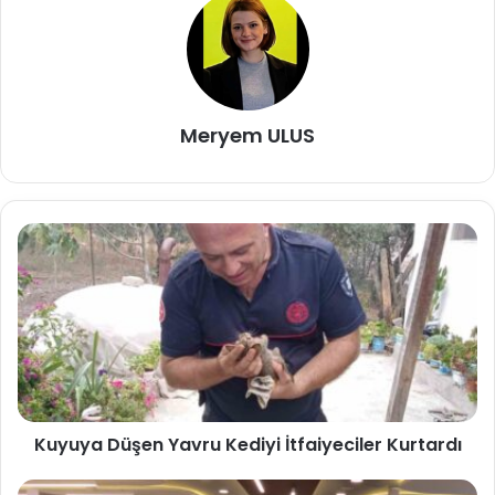
Meryem ULUS
Kuyuya Düşen Yavru Kediyi İtfaiyeciler Kurtardı