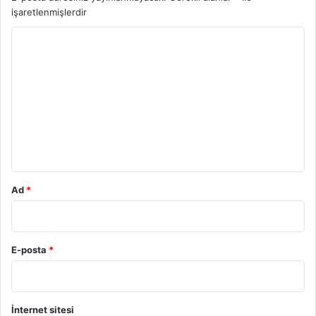
işaretlenmişlerdir
Y
o
r
u
m
*
Ad
*
E-posta
*
İnternet sitesi