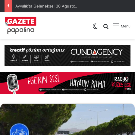
Ayvalık’ta Geleneksel 30 Ağustos Atatürk Kupası’nda Kura Heyecanı Yaşandı
Dış görünümü de
Arama yap .
Menü