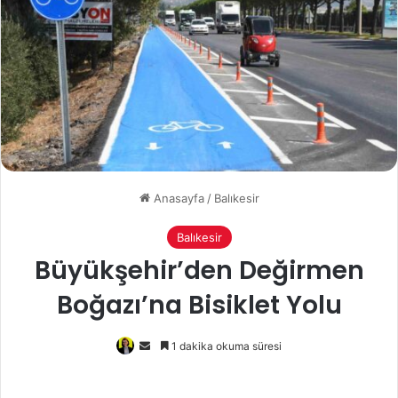
Anasayfa
/
Balıkesir
Balıkesir
Büyükşehir’den Değirmen
Boğazı’na Bisiklet Yolu
Bir
1 dakika okuma süresi
e-
posta