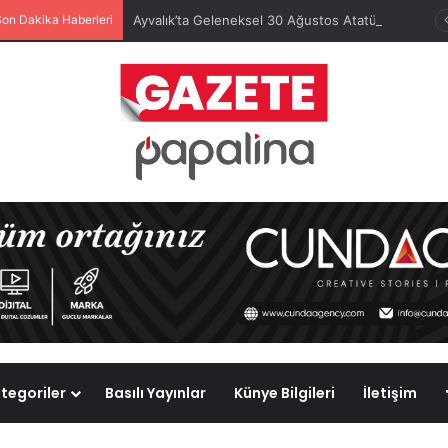
Son Dakika Haberleri
Ayvalık’ta Geleneksel 30 Ağustos Atatürk Kupası’nda Kura Heyecanı Yaşandı
tegoriler
Basılı Yayınlar
Künye Bilgileri
İletişim