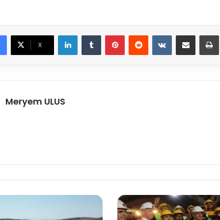
LinkedIn
Tumblr
Pinterest
Reddit
VKontakte
E-Posta ile paylaş
X
Meryem ULUS