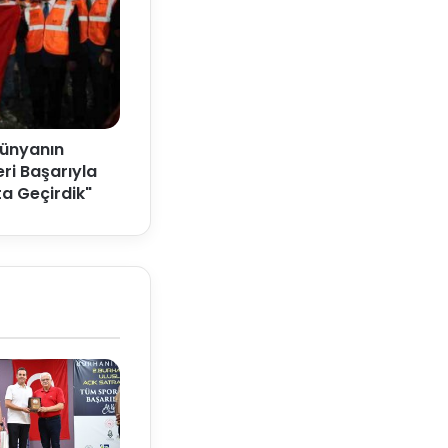
Dünyanın
eri Başarıyla
a Geçirdik"