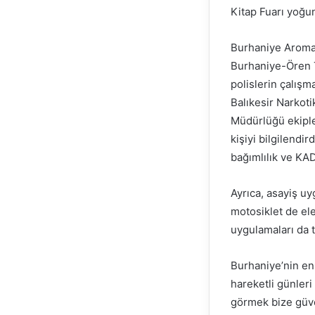
Kitap Fuarı yoğun
Burhaniye Aromate
Burhaniye-Ören T
polislerin çalışm
Balıkesir Narkot
Müdürlüğü ekiple
kişiyi bilgilendird
bağımlılık ve KAD
Ayrıca, asayiş uy
motosiklet de ele
uygulamaları da t
Burhaniye’nin en
hareketli günleri
görmek bize güve