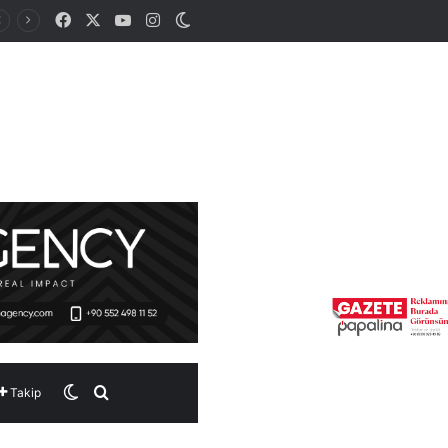
Facebook
X
YouTube
Instagram
Dış görünümü değiştir
Dış görünümü değiştir
Arama yap ...
Takip