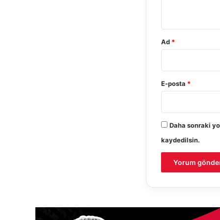
*
Ad
*
E-posta
*
Daha sonraki yo
kaydedilsin.