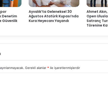
Spor
Ayvalık’ta Geleneksel 30
Ahmet Akın,
ak Denetim
Ağustos Atatürk Kupası’nda
Open Ulusla
ve Güvenlik
Kura Heyecanı Yaşandı
Satranç Tur
Törenine Kat
n
yayınlanmayacak.
Gerekli alanlar
*
ile işaretlenmişlerdir