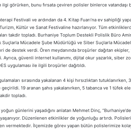
 ilgi görürken, bunu fırsata çeviren polisler binlerce vatandaşı bi
rapi Festivali ve ardından da 4. Kitap Fuarı’na ev sahipliği yap
urizm, Kültür ve Sanat Festivaline hazırlanıyor. Tüm etkinlikler
aları takdir topladı. Burhaniye Toplum Destekli Polislik Büro Amir
ik Suçlarla Mücadele Şube Müdürlüğü ve Siber Suçlarla Mücade
ri de destek verdi. Ören meydanında broşürler dağıtan ekipler, 
i. Ayrıca, güvenli internet kullanımı, dijital okur yazarlık, siber zor
ES uygulaması ile ilgili broşürler dağıtıldı.
gulamaları sırasında yakalanan 4 kişi hırsızlıktan tutuklanırken, 3
 geçirildi. 19 aranan şahıs yakalanırken, 5 tabanca ve 1 tüfek ele 
akdir topladı.
 yoğun günlerini yaşadığını anlatan Mehmet Dinç, “Burhaniye’d
 yaşanıyor. Düzenlenen etkinlikler de yoğunluğu artırdı. Polisler
n vermektedir. İlçemizde görev yapan bütün polislerimize kolayl