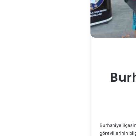
Burh
Burhaniye ilçesi
görevlilerinin bi