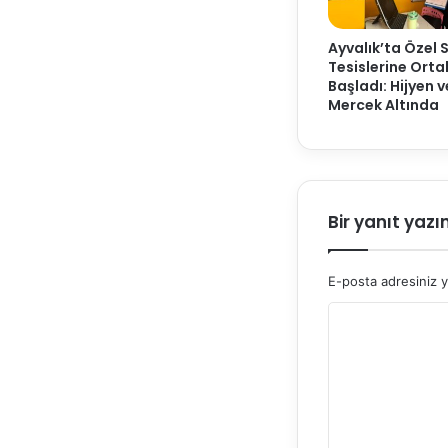
Ayvalık’ta Özel 
Tesislerine Ort
Başladı: Hijyen 
Mercek Altında
Bir yanıt yazı
E-posta adresiniz 
Y
o
r
u
m