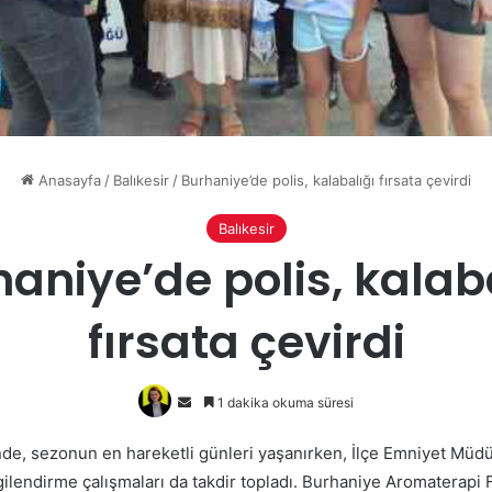
Anasayfa
/
Balıkesir
/
Burhaniye’de polis, kalabalığı fırsata çevirdi
Balıkesir
aniye’de polis, kalab
fırsata çevirdi
Bir
1 dakika okuma süresi
e-
nde, sezonun en hareketli günleri yaşanırken, İlçe Emniyet Müd
posta
lgilendirme çalışmaları da takdir topladı. Burhaniye Aromaterapi F
göndermek