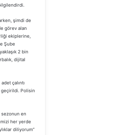
lgilendirdi.
arken, şimdi de
de görev alan
liği ekiplerine,
le Şube
yaklaşık 2 bin
balık, dijital
 adet çalıntı
geçirildi. Polisin
e sezonun en
imizi her yerde
ıklar diliyorum”