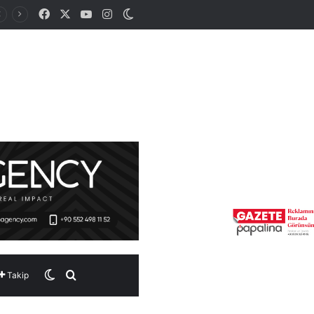
Facebook
X
YouTube
Instagram
Dış görünümü değiştir
Dış görünümü değiştir
Arama yap ...
Takip