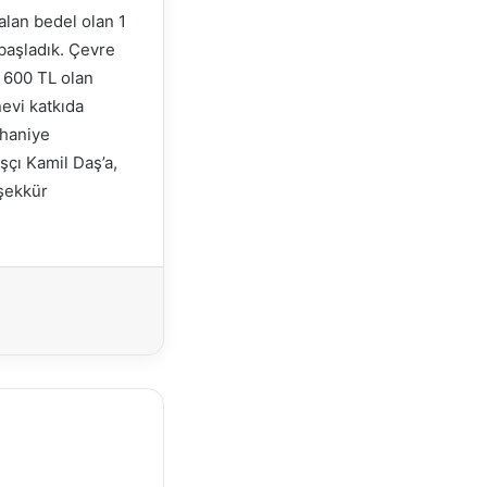
alan bedel olan 1
başladık. Çevre
 600 TL olan
evi katkıda
rhaniye
çı Kamil Daş’a,
şekkür
Yazdır