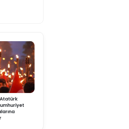
 Atatürk
 Cumhuriyet
larına
r