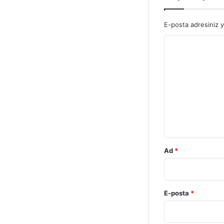
E-posta adresiniz 
Y
o
r
u
m
*
Ad
*
E-posta
*