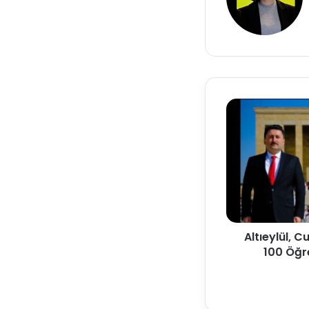
Altıeylül, C
100 Öğre