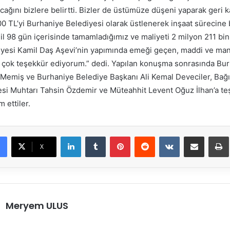
acağını bizlere belirtti. Bizler de üstümüze düşeni yaparak geri k
00 TL’yi Burhaniye Belediyesi olarak üstlenerek inşaat sürecine 
l 98 gün içerisinde tamamladığımız ve maliyeti 2 milyon 211 bin
yesi Kamil Daş Aşevi’nin yapımında emeği geçen, maddi ve man
çok teşekkür ediyorum.” dedi. Yapılan konuşma sonrasında Bu
Memiş ve Burhaniye Belediye Başkanı Ali Kemal Deveciler, Bağış
i Muhtarı Tahsin Özdemir ve Müteahhit Levent Oğuz İlhan’a te
m ettiler.
LinkedIn
Tumblr
Pinterest
Reddit
VKontakte
E-Posta ile paylaş
X
Meryem ULUS