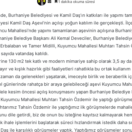
Bir
1 dakika okuma süresi
e-
de, Burhaniye Belediyesi ve Kamil Daş’ın katkıları ile yapımı t
posta
esi Kamil Daş Aşevi’nin açılışı yoğun katılım ile gerçekleşti. İl
göndermek
mcu Mahallesi’nde yapımı tamamlanan aşevinin açılışına Burha
haniye Belediye Başkanı Ali Kemal Deveciler, Burhaniye Beledi
 Erbalaban ve Tamer Midilli, Kuyumcu Mahallesi Muhtarı Tahsin 
 sayıda vatandaş katıldı.
ine 130 m2 tek katlı ve modern mimariye sahip olarak 3,5 ay da
ır ve kışlık hazırlık gibi faaliyetleri rahatlıkla bu ortak kullanım
zaman da gelenekleri yaşatarak, imeceyle birlik ve beraberlik i
el günlerinde rahatça bir araya gelebileceği aşevi Kuyumcu Mah
rdele kesim öncesi açılış konuşmasını yapan Burhaniye Belediye 
 Kuyumcu Mahallesi Muhtarı Tahsin Özdemir ile yaptığı görüşm
tarımız Tahsin Özdemir ile yaptığımız ilk görüşmelerde mahalle
unu dile getirdi, biz de onun bu isteğine kayıtsız kalmayarak he
rak ihale işlemlerini başlatarak süreci hızlandırmak istedik daha 
 Daş ile karşılıklı görüşmeler yaptık. Yaptığımız görüşmeler so