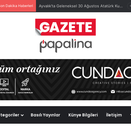
Son Dakika Haberleri
Ahmet Akın, Burhaniye Ören Open Uluslararası Açık Satranç Turnuvası’nın Ödül Törenine Katıldı
tegoriler
Basılı Yayınlar
Künye Bilgileri
İletişim