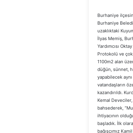
Burhaniye ilçesin
Burhaniye Belediy
uzaklıktaki Kuyu
İlyas Memiş, Bur
Yardımcısı Oktay
Protokolü ve çok
1100m2 alan üzer
düğün, sünnet, hay
yapabilecek aynı 
vatandaşların öz
kazandırıldı. Ku
Kemal Deveciler,
bahsederek, “Muh
ihtiyacının olduğ
başladık. İlk ola
bağışçımız Kamil