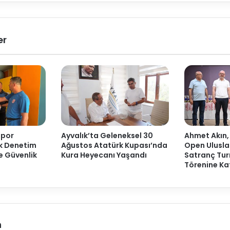
er
Spor
Ayvalık’ta Geleneksel 30
Ahmet Akın,
ak Denetim
Ağustos Atatürk Kupası’nda
Open Ulusla
ve Güvenlik
Kura Heyecanı Yaşandı
Satranç Tur
Törenine Kat
n