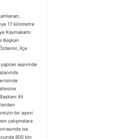
amamlanan,
çeye 17 kilometre
niye Kaymakamı
ye Başkan
Özdemir, İlçe
 yapılan aşevinde
 alanında
çerisinde
allesine
Başkanı Ali
elerden
mizin bir aşevi
men çalışmalara
sonrasında ise
nucunda 800 bin