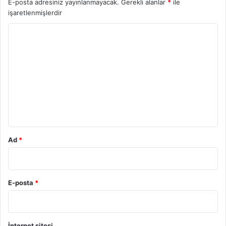
E-posta adresiniz yayınlanmayacak.
Gerekli alanlar
*
ile
işaretlenmişlerdir
Y
o
r
u
m
*
Ad
*
E-posta
*
İnternet sitesi