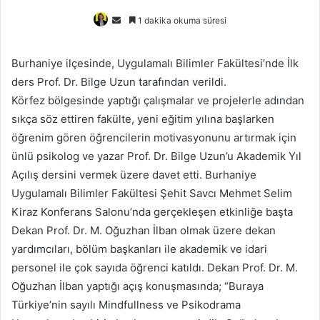
Bir
1 dakika okuma süresi
e-
posta
Burhaniye ilçesinde, Uygulamalı Bilimler Fakültesi’nde İlk
göndermek
ders Prof. Dr. Bilge Uzun tarafından verildi.
Körfez bölgesinde yaptığı çalışmalar ve projelerle adından
sıkça söz ettiren fakülte, yeni eğitim yılına başlarken
öğrenim gören öğrencilerin motivasyonunu artırmak için
ünlü psikolog ve yazar Prof. Dr. Bilge Uzun’u Akademik Yıl
Açılış dersini vermek üzere davet etti. Burhaniye
Uygulamalı Bilimler Fakültesi Şehit Savcı Mehmet Selim
Kiraz Konferans Salonu’nda gerçekleşen etkinliğe başta
Dekan Prof. Dr. M. Oğuzhan İlban olmak üzere dekan
yardımcıları, bölüm başkanları ile akademik ve idari
personel ile çok sayıda öğrenci katıldı. Dekan Prof. Dr. M.
Oğuzhan İlban yaptığı açış konuşmasında; “Buraya
Türkiye’nin sayılı Mindfullness ve Psikodrama