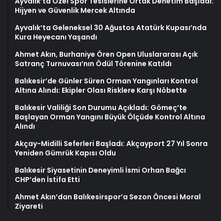
Ayvalık’ta Özel Spor Tesislerine Ortak Denetim Başladı:
Hijyen ve Güvenlik Mercek Altında
Ayvalık’ta Geleneksel 30 Ağustos Atatürk Kupası’nda
Kura Heyecanı Yaşandı
Ahmet Akın, Burhaniye Ören Open Uluslararası Açık
Satranç Turnuvası’nın Ödül Törenine Katıldı
Balıkesir’de Günler Süren Orman Yangınları Kontrol
Altına Alındı: Ekipler Olası Risklere Karşı Nöbette
Balıkesir Valiliği Son Durumu Açıkladı: Gömeç’te
Başlayan Orman Yangını Büyük Ölçüde Kontrol Altına
Alındı
Akçay-Midilli Seferleri Başladı: Akçayport 27 Yıl Sonra
Yeniden Gümrük Kapısı Oldu
Balıkesir Siyasetinin Deneyimli İsmi Orhan Bağcı
CHP’den İstifa Etti
Ahmet Akın’dan Balıkesirspor’a Sezon Öncesi Moral
Ziyareti