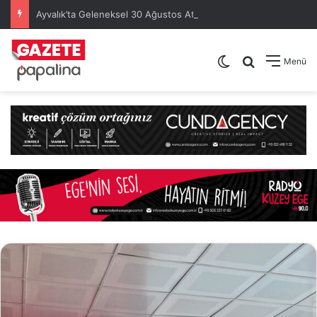
Ayvalık’ta Geleneksel 30 Ağustos Atatürk Kupası’nda Kura Heyecanı Yaşandı
Dış görünümü de
Arama yap .
Menü