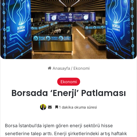
Anasayfa
/
Ekonomi
Ekonomi
Borsada ‘Enerji’ Patlaması
Bir
1 dakika okuma süresi
e-
posta
Borsa İstanbul’da işlem gören enerji sektörü hisse
göndermek
senetlerine talep arttı. Enerji şirketlerindeki artış haftalık