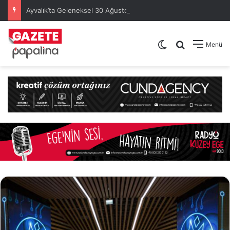
Ayvalık’ta Geleneksel 30 Ağustos Atatürk Kupası’nda Kura Heyecanı Yaşandı
Dış görünümü de
Arama yap .
Menü