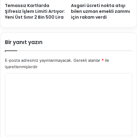
Temassız Kartlarda
Asgari ücreti nokta atışı
Şifresiz İşlem Limiti Artıyor:
bilen uzman emekli zammı
Yeni Üst Sınır 2 Bin 500 Lira
için rakam verdi
Bir yanıt yazın
E-posta adresiniz yayınlanmayacak.
Gerekli alanlar
*
ile
işaretlenmişlerdir
Y
o
r
u
m
*