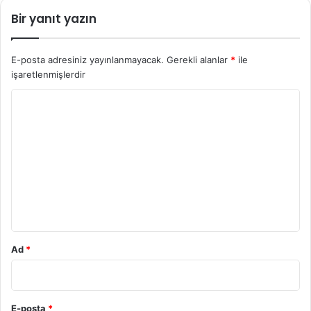
Bir yanıt yazın
E-posta adresiniz yayınlanmayacak.
Gerekli alanlar
*
ile
işaretlenmişlerdir
Y
o
r
u
m
*
Ad
*
E-posta
*