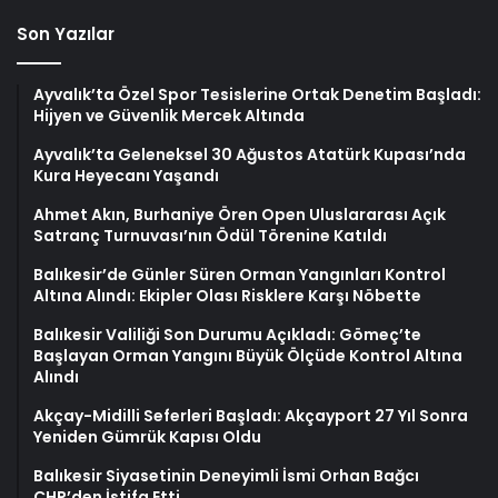
Son Yazılar
Ayvalık’ta Özel Spor Tesislerine Ortak Denetim Başladı:
Hijyen ve Güvenlik Mercek Altında
Ayvalık’ta Geleneksel 30 Ağustos Atatürk Kupası’nda
Kura Heyecanı Yaşandı
Ahmet Akın, Burhaniye Ören Open Uluslararası Açık
Satranç Turnuvası’nın Ödül Törenine Katıldı
Balıkesir’de Günler Süren Orman Yangınları Kontrol
Altına Alındı: Ekipler Olası Risklere Karşı Nöbette
Balıkesir Valiliği Son Durumu Açıkladı: Gömeç’te
Başlayan Orman Yangını Büyük Ölçüde Kontrol Altına
Alındı
Akçay-Midilli Seferleri Başladı: Akçayport 27 Yıl Sonra
Yeniden Gümrük Kapısı Oldu
Balıkesir Siyasetinin Deneyimli İsmi Orhan Bağcı
CHP’den İstifa Etti