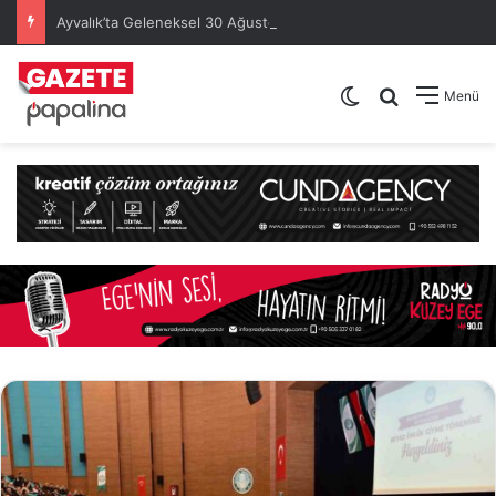
Ayvalık’ta Geleneksel 30 Ağustos Atatürk Kupası’nda Kura Heyecanı Yaşandı
Dış görünümü de
Arama yap .
Menü