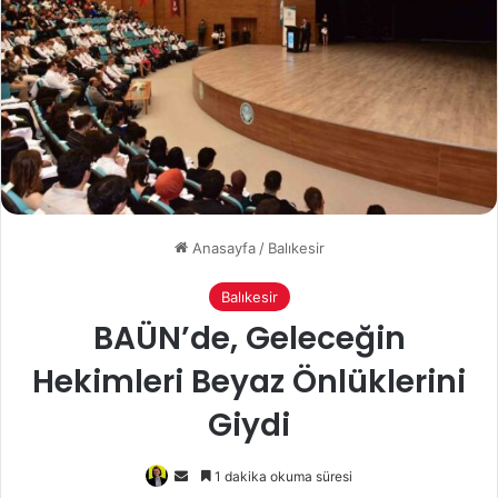
Anasayfa
/
Balıkesir
Balıkesir
BAÜN’de, Geleceğin
Hekimleri Beyaz Önlüklerini
Giydi
Bir
1 dakika okuma süresi