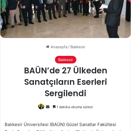
Anasayfa
/
Balıkesir
Balıkesir
BAÜN’de 27 Ülkeden
Sanatçıların Eserleri
Sergilendi
Bir
1 dakika okuma süresi
e-
posta
Balıkesir Üniversitesi (BAÜN) Güzel Sanatlar Fakültesi
göndermek