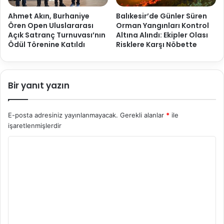
Ahmet Akın, Burhaniye
Balıkesir’de Günler Süren
Ören Open Uluslararası
Orman Yangınları Kontrol
Açık Satranç Turnuvası’nın
Altına Alındı: Ekipler Olası
Ödül Törenine Katıldı
Risklere Karşı Nöbette
Bir yanıt yazın
E-posta adresiniz yayınlanmayacak.
Gerekli alanlar
*
ile
işaretlenmişlerdir
Y
o
r
u
m
*