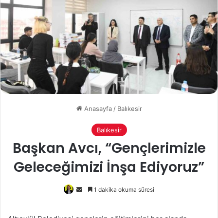
Anasayfa
/
Balıkesir
Balıkesir
Başkan Avcı, “Gençlerimizle
Geleceğimizi İnşa Ediyoruz”
Bir
1 dakika okuma süresi
e-
posta