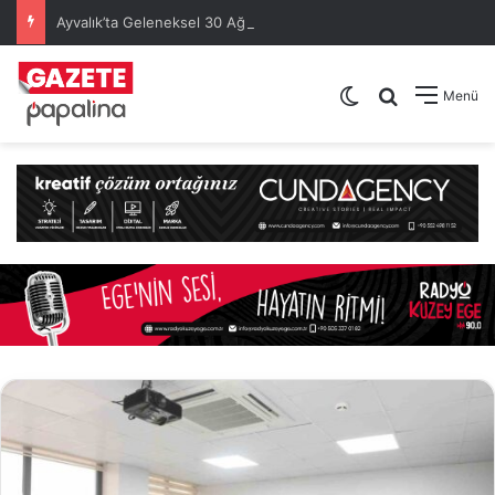
Ayvalık’ta Geleneksel 30 Ağustos Atatürk Kupası’nda Kura Heyecanı Yaşandı
Dış görünümü de
Arama yap .
Menü