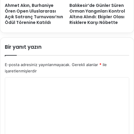
Ahmet Akın, Burhaniye
Balıkesir’de Günler Süren
Ören Open Uluslararası
Orman Yangınları Kontrol
Açık Satranç Turnuvası’nın
Altına Alındı: Ekipler Olası
Ödül Törenine Katıldı
Risklere Karşı Nöbette
Bir yanıt yazın
E-posta adresiniz yayınlanmayacak.
Gerekli alanlar
*
ile
işaretlenmişlerdir
Y
o
r
u
m
*