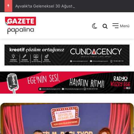
Ayvalık’ta Geleneksel 30 Ağustos Atatürk Kupası’nda Kura Heyecanı Yaşandı
Dış görünümü de
Arama yap .
Menü