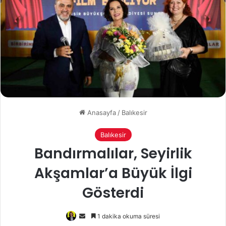
Anasayfa
/
Balıkesir
Balıkesir
Bandırmalılar, Seyirlik
Akşamlar’a Büyük İlgi
Gösterdi
Bir
1 dakika okuma süresi