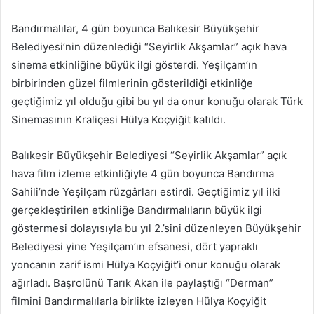
e-
posta
Bandırmalılar, 4 gün boyunca Balıkesir Büyükşehir
göndermek
Belediyesi’nin düzenlediği “Seyirlik Akşamlar” açık hava
sinema etkinliğine büyük ilgi gösterdi. Yeşilçam’ın
birbirinden güzel filmlerinin gösterildiği etkinliğe
geçtiğimiz yıl olduğu gibi bu yıl da onur konuğu olarak Türk
Sinemasının Kraliçesi Hülya Koçyiğit katıldı.
Balıkesir Büyükşehir Belediyesi “Seyirlik Akşamlar” açık
hava film izleme etkinliğiyle 4 gün boyunca Bandırma
Sahili’nde Yeşilçam rüzgârları estirdi. Geçtiğimiz yıl ilki
gerçekleştirilen etkinliğe Bandırmalıların büyük ilgi
göstermesi dolayısıyla bu yıl 2.’sini düzenleyen Büyükşehir
Belediyesi yine Yeşilçam’ın efsanesi, dört yapraklı
yoncanın zarif ismi Hülya Koçyiğit’i onur konuğu olarak
ağırladı. Başrolünü Tarık Akan ile paylaştığı “Derman”
filmini Bandırmalılarla birlikte izleyen Hülya Koçyiğit