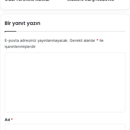
Bir yanıt yazın
E-posta adresiniz yayınlanmayacak.
Gerekli alanlar
*
ile
işaretlenmişlerdir
Y
o
r
u
m
*
Ad
*