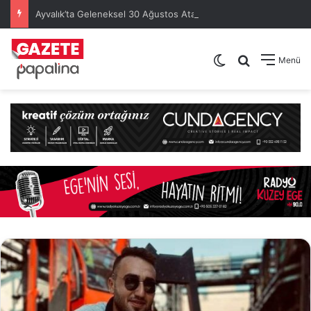
Ayvalık’ta Geleneksel 30 Ağustos Atatürk Kupası’nda Kura Heyecanı Yaşandı
Dış görünümü de
Arama yap .
Menü