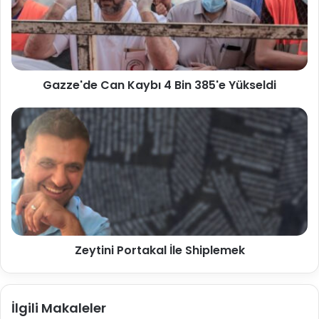
Gazze'de Can Kaybı 4 Bin 385'e Yükseldi
Zeytini Portakal İle Shiplemek
İlgili Makaleler