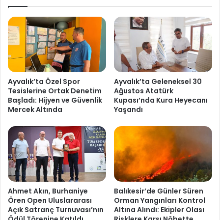
Ayvalık’ta Özel Spor
Ayvalık’ta Geleneksel 30
Tesislerine Ortak Denetim
Ağustos Atatürk
Başladı: Hijyen ve Güvenlik
Kupası’nda Kura Heyecanı
Mercek Altında
Yaşandı
Ahmet Akın, Burhaniye
Balıkesir’de Günler Süren
Ören Open Uluslararası
Orman Yangınları Kontrol
Açık Satranç Turnuvası’nın
Altına Alındı: Ekipler Olası
Ödül Törenine Katıldı
Risklere Karşı Nöbette