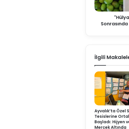
"Hülya
Sonrasında K
İlgili Makalel
Ayvalık’ta Özel 
Tesislerine Ort
Başladı: Hijyen 
Mercek Altında