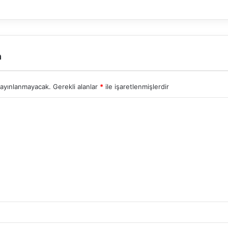
n
yayınlanmayacak.
Gerekli alanlar
*
ile işaretlenmişlerdir