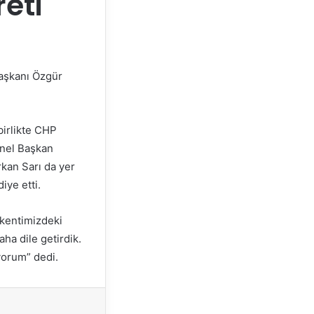
reti
aşkanı Özgür
birlikte CHP
enel Başkan
rkan Sarı da yer
iye etti.
 kentimizdeki
ha dile getirdik.
yorum” dedi.
Yazdır