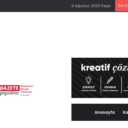
9 Ağustos 2026 Pazar
Son D
Anasayfa
Ka