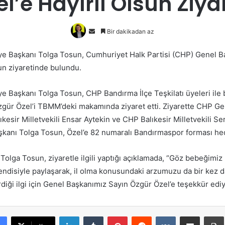
l’e Hayırlı Olsun Ziya
Bir
Bir dakikadan az
e-
e Başkanı Tolga Tosun, Cumhuriyet Halk Partisi (CHP) Genel B
posta
sun ziyaretinde bulundu.
göndermek
e Başkanı Tolga Tosun, CHP Bandırma İlçe Teşkilatı üyeleri ile 
gür Özel’i TBMM’deki makamında ziyaret etti. Ziyarette CHP G
ıkesir Milletvekili Ensar Aytekin ve CHP Balıkesir Milletvekili Se
aşkanı Tolga Tosun, Özel’e 82 numaralı Bandırmaspor forması hed
Tolga Tosun, ziyaretle ilgili yaptığı açıklamada, “Göz bebeğimiz
endisiyle paylaşarak, il olma konusundaki arzumuzu da bir kez da
diği ilgi için Genel Başkanımız Sayın Özgür Özel’e teşekkür edi
LinkedIn
Tumblr
Pinterest
Reddit
VKontakte
E-Posta ile paylaş