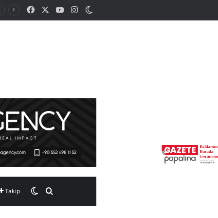
Facebook
X
YouTube
Instagram
Dış görünümü değiştir
Dış görünümü değiştir
Arama yap ...
Takip