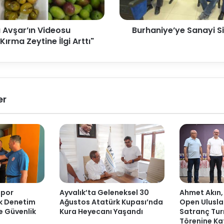
 Avşar’ın Videosu
Burhaniye’ye Sanayi Si
ırma Zeytine İlgi Arttı"
er
Spor
Ayvalık’ta Geleneksel 30
Ahmet Akın,
ak Denetim
Ağustos Atatürk Kupası’nda
Open Ulusla
ve Güvenlik
Kura Heyecanı Yaşandı
Satranç Tur
Törenine Kat