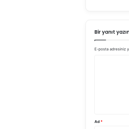
Bir yanıt yazı
E-posta adresiniz 
Y
o
r
u
m
*
Ad
*