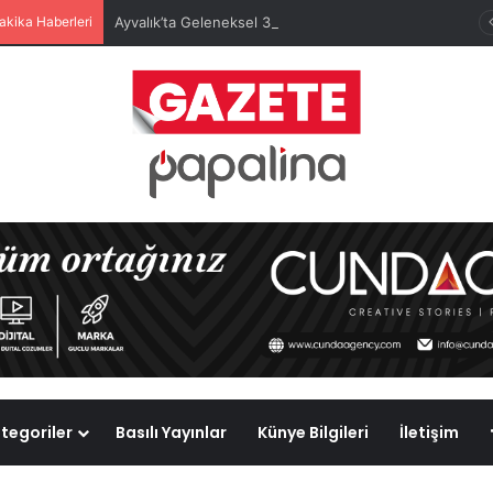
akika Haberleri
Ayvalık’ta Geleneksel 30 Ağustos Atatürk Kupası’nda Kura Heyecanı Yaşandı
tegoriler
Basılı Yayınlar
Künye Bilgileri
İletişim