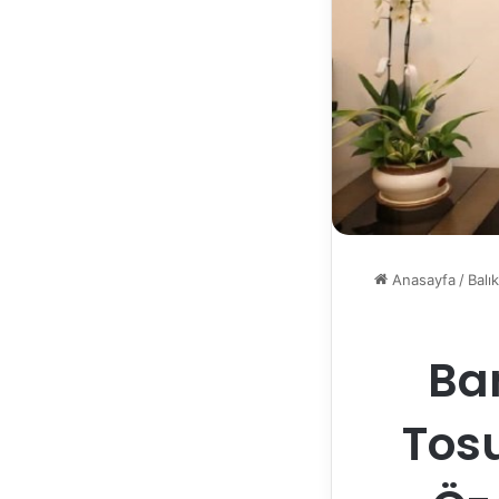
Anasayfa
/
Balık
Ba
Tos