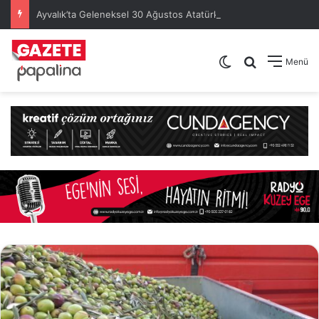
Ayvalık’ta Geleneksel 30 Ağustos Atatürk Kupası’nda Kura Heyecanı Yaşandı
Dış görünümü de
Arama yap .
Menü