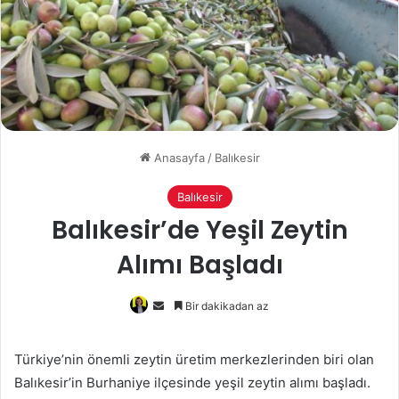
Anasayfa
/
Balıkesir
Balıkesir
Balıkesir’de Yeşil Zeytin
Alımı Başladı
Bir
Bir dakikadan az
e-
posta
Türkiye’nin önemli zeytin üretim merkezlerinden biri olan
göndermek
Balıkesir’in Burhaniye ilçesinde yeşil zeytin alımı başladı.