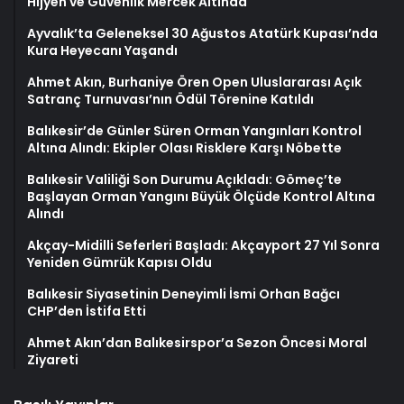
Hijyen ve Güvenlik Mercek Altında
Ayvalık’ta Geleneksel 30 Ağustos Atatürk Kupası’nda
Kura Heyecanı Yaşandı
Ahmet Akın, Burhaniye Ören Open Uluslararası Açık
Satranç Turnuvası’nın Ödül Törenine Katıldı
Balıkesir’de Günler Süren Orman Yangınları Kontrol
Altına Alındı: Ekipler Olası Risklere Karşı Nöbette
Balıkesir Valiliği Son Durumu Açıkladı: Gömeç’te
Başlayan Orman Yangını Büyük Ölçüde Kontrol Altına
Alındı
Akçay-Midilli Seferleri Başladı: Akçayport 27 Yıl Sonra
Yeniden Gümrük Kapısı Oldu
Balıkesir Siyasetinin Deneyimli İsmi Orhan Bağcı
CHP’den İstifa Etti
Ahmet Akın’dan Balıkesirspor’a Sezon Öncesi Moral
Ziyareti