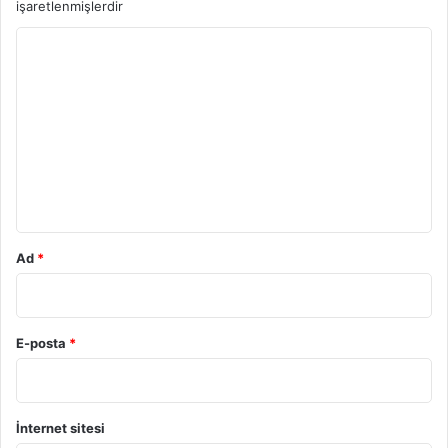
işaretlenmişlerdir
Y
o
r
u
m
*
Ad
*
E-posta
*
İnternet sitesi