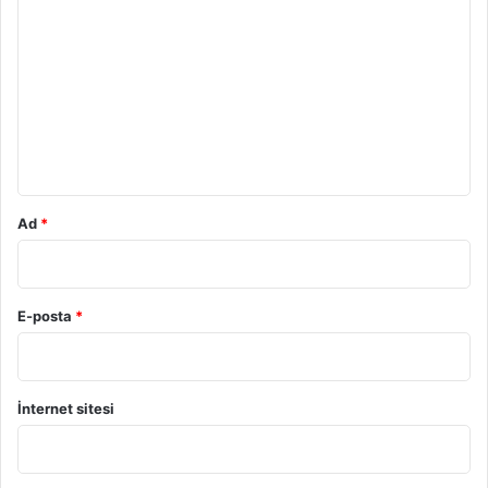
o
r
u
m
*
Ad
*
E-posta
*
İnternet sitesi