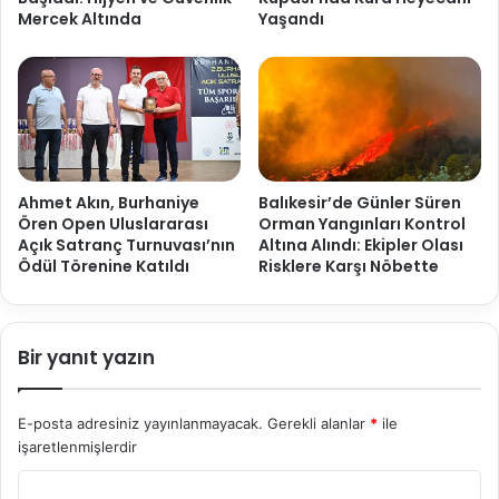
Mercek Altında
Yaşandı
Ahmet Akın, Burhaniye
Balıkesir’de Günler Süren
Ören Open Uluslararası
Orman Yangınları Kontrol
Açık Satranç Turnuvası’nın
Altına Alındı: Ekipler Olası
Ödül Törenine Katıldı
Risklere Karşı Nöbette
Bir yanıt yazın
E-posta adresiniz yayınlanmayacak.
Gerekli alanlar
*
ile
işaretlenmişlerdir
Y