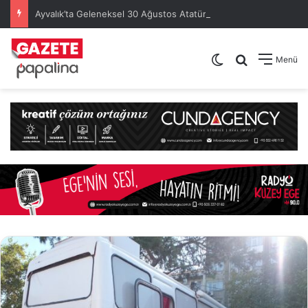
Ayvalık’ta Geleneksel 30 Ağustos Atatürk Kupası’nda Kura Heyecanı Yaşandı
Dış görünümü de
Arama yap .
Menü