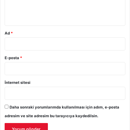
m
*
Ad
*
E-posta
*
İnternet sitesi
Daha sonraki yorumlarımda kullanılması için adım, e-posta
adresim ve site adresim bu tarayıcıya kaydedilsin.