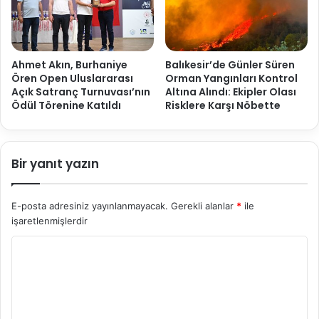
Ahmet Akın, Burhaniye
Balıkesir’de Günler Süren
Ören Open Uluslararası
Orman Yangınları Kontrol
Açık Satranç Turnuvası’nın
Altına Alındı: Ekipler Olası
Ödül Törenine Katıldı
Risklere Karşı Nöbette
Bir yanıt yazın
E-posta adresiniz yayınlanmayacak.
Gerekli alanlar
*
ile
işaretlenmişlerdir
Y
o
r
u