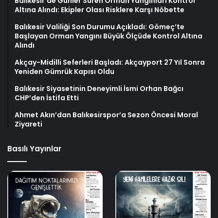
Balıkesir’de Günler Süren Orman Yangınları Kontrol
Altına Alındı: Ekipler Olası Risklere Karşı Nöbette
Balıkesir Valiliği Son Durumu Açıkladı: Gömeç’te
Başlayan Orman Yangını Büyük Ölçüde Kontrol Altına
Alındı
Akçay-Midilli Seferleri Başladı: Akçayport 27 Yıl Sonra
Yeniden Gümrük Kapısı Oldu
Balıkesir Siyasetinin Deneyimli İsmi Orhan Bağcı
CHP’den İstifa Etti
Ahmet Akın’dan Balıkesirspor’a Sezon Öncesi Moral
Ziyareti
Basılı Yayınlar