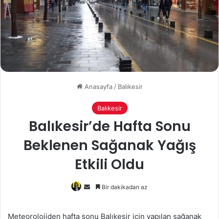
Anasayfa
/
Balıkesir
Balıkesir
Balıkesir’de Hafta Sonu
Beklenen Sağanak Yağış
Etkili Oldu
Bir
Bir dakikadan az
e-
posta
Meteorolojiden hafta sonu Balıkesir için yapılan sağanak