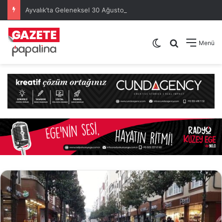
Ayvalık’ta Geleneksel 30 Ağustos Atatürk Kupası’nda Kura Heyecanı Yaşandı
Dış görünümü de
Arama yap .
Menü