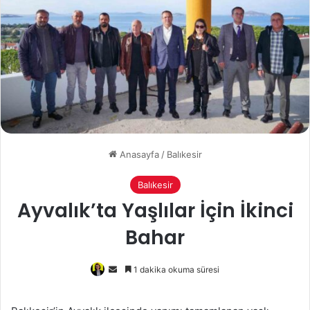
Anasayfa
/
Balıkesir
Balıkesir
Ayvalık’ta Yaşlılar İçin İkinci
Bahar
Bir
1 dakika okuma süresi
e-
posta