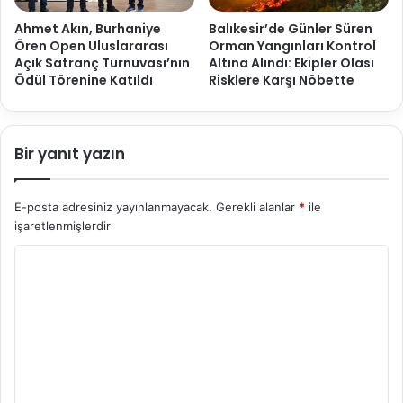
Ahmet Akın, Burhaniye
Balıkesir’de Günler Süren
Ören Open Uluslararası
Orman Yangınları Kontrol
Açık Satranç Turnuvası’nın
Altına Alındı: Ekipler Olası
Ödül Törenine Katıldı
Risklere Karşı Nöbette
Bir yanıt yazın
E-posta adresiniz yayınlanmayacak.
Gerekli alanlar
*
ile
işaretlenmişlerdir
Y
o
r
u
m
*