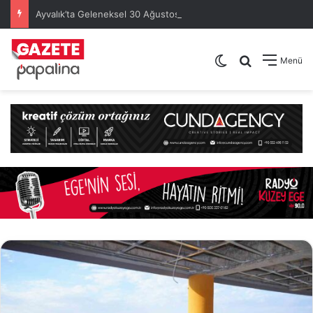
Ayvalık’ta Geleneksel 30 Ağustos Atatürk Kupası’nda Kura Heyecanı Yaşandı
Dış görünümü de
Arama yap .
Menü