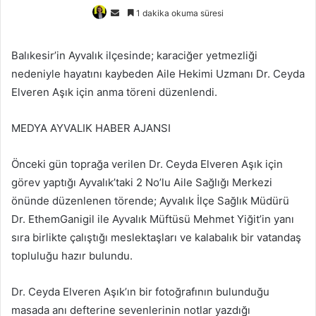
Bir
1 dakika okuma süresi
e-
posta
Balıkesir’in Ayvalık ilçesinde; karaciğer yetmezliği
göndermek
nedeniyle hayatını kaybeden Aile Hekimi Uzmanı Dr. Ceyda
Elveren Aşık için anma töreni düzenlendi.
MEDYA AYVALIK HABER AJANSI
Önceki gün toprağa verilen Dr. Ceyda Elveren Aşık için
görev yaptığı Ayvalık’taki 2 No’lu Aile Sağlığı Merkezi
önünde düzenlenen törende; Ayvalık İlçe Sağlık Müdürü
Dr. EthemGanigil ile Ayvalık Müftüsü Mehmet Yiğit’in yanı
sıra birlikte çalıştığı meslektaşları ve kalabalık bir vatandaş
topluluğu hazır bulundu.
Dr. Ceyda Elveren Aşık’ın bir fotoğrafının bulunduğu
masada anı defterine sevenlerinin notlar yazdığı