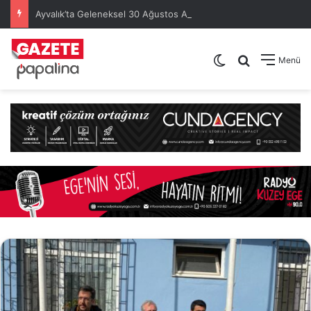
Ayvalık’ta Geleneksel 30 Ağustos Atatürk Kupası’nda Kura Heyecanı Yaşandı
Dış görünümü de
Arama yap .
Menü