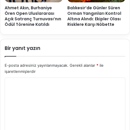
Ahmet Akın, Burhaniye
Balıkesir’de Günler Süren
Ören Open Uluslararası
Orman Yangınları Kontrol
Açık Satranç Turnuvası’nın
Altına Alındı: Ekipler Olası
Ödül Törenine Katıldı
Risklere Karşı Nöbette
Bir yanıt yazın
E-posta adresiniz yayınlanmayacak.
Gerekli alanlar
*
ile
işaretlenmişlerdir
Y
o
r
u
m
*