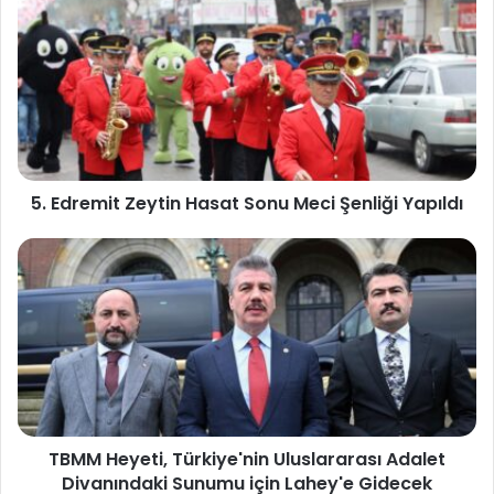
5. Edremit Zeytin Hasat Sonu Meci Şenliği Yapıldı
TBMM Heyeti, Türkiye'nin Uluslararası Adalet
Divanındaki Sunumu için Lahey'e Gidecek