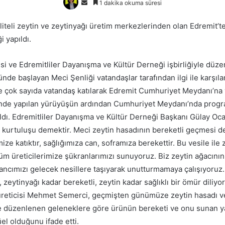
Bir
1 dakika okuma süresi
e-
liteli zeytin ve zeytinyağı üretim merkezlerinden olan Edremit’t
posta
 yapıldı.
göndermek
si ve Edremitliler Dayanışma ve Kültür Derneği işbirliğiyle düz
nde başlayan Meci Şenliği vatandaşlar tarafından ilgi ile karşıla
i ve çok sayıda vatandaş katılarak Edremit Cumhuriyet Meydanı’n
inde yapılan yürüyüşün ardından Cumhuriyet Meydanı’nda progra
ldı. Edremitliler Dayanışma ve Kültür Derneği Başkanı Gülay Oca
n kurtuluşu demektir. Meci zeytin hasadının bereketli geçmesi d
ze katıktır, sağlığımıza can, soframıza berekettir. Bu vesile ile 
m üreticilerimize şükranlarımızı sunuyoruz. Biz zeytin ağacının 
nancımızı gelecek nesillere taşıyarak unutturmamaya çalışıyoruz.
 zeytinyağı kadar bereketli, zeytin kadar sağlıklı bir ömür diliyo
üreticisi Mehmet Semerci, geçmişten günümüze zeytin hasadı v
te düzenlenen geleneklere göre ürünün bereketi ve onu sunan 
üel olduğunu ifade etti.