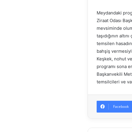
Meydandaki progr
Ziraat Odası Başk
mevsiminde olumsu
taşıdığının altını
temsilen hasadın
bahşiş vermesiyle
Keşkek, nohut ve 
programı sona e
Başkanvekili Meti
temsilcileri ve va
Facebook