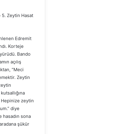
e 5. Zeytin Hasat
enlenen Edremit
ndı. Korteje
a yürüdü. Bando
mın açılış
ktan, “Meci
emektir. Zeytin
zeytin
kutsallığına
 Hepinize zeytin
rum.” diye
e hasadın sona
yaradana şükür