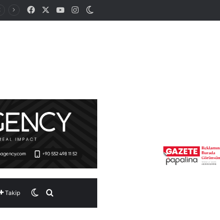
Facebook
X
YouTube
Instagram
Dış görünümü değiştir
Dış görünümü değiştir
Arama yap ...
Takip