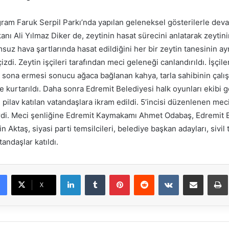
am Faruk Serpil Parkı’nda yapılan geleneksel gösterilerle deva
anı Ali Yılmaz Diker de, zeytinin hasat sürecini anlatarak zeytini
z hava şartlarında hasat edildiğini her bir zeytin tanesinin ay
 çizdi. Zeytin işçileri tarafından meci geleneği canlandırıldı. İşçil
 sona ermesi sonucu ağaca bağlanan kahya, tarla sahibinin çalı
 kurtarıldı. Daha sonra Edremit Belediyesi halk oyunları ekibi gö
pilav katılan vatandaşlara ikram edildi. 5’incisi düzenlenen meci
rdi. Meci şenliğine Edremit Kaymakamı Ahmet Odabaş, Edremit 
n Aktaş, siyasi parti temsilcileri, belediye başkan adayları, sivi
tandaşlar katıldı.
LinkedIn
Tumblr
Pinterest
Reddit
VKontakte
E-Posta ile paylaş
X