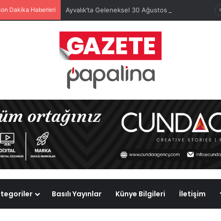
Son Dakika Haberleri
Ayvalık’ta Geleneksel 30 Ağustos Atatürk Kupası’nda Kura Heyecanı Yaşandı
tegoriler
Basılı Yayınlar
Künye Bilgileri
İletişim