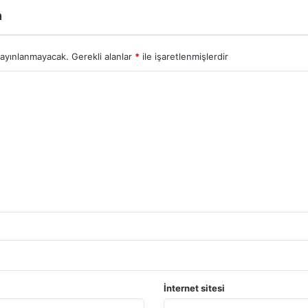
n
yayınlanmayacak.
Gerekli alanlar
*
ile işaretlenmişlerdir
İnternet sitesi