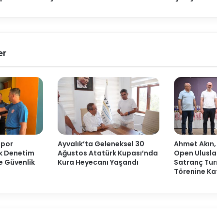
er
Spor
Ayvalık’ta Geleneksel 30
Ahmet Akın,
ak Denetim
Ağustos Atatürk Kupası’nda
Open Ulusla
ve Güvenlik
Kura Heyecanı Yaşandı
Satranç Tur
Törenine Kat