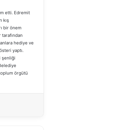
m etti. Edremit
n kış
rı bir önem
er tarafından
şanlara hediye ve
steri yaptı.
 şenliği
Belediye
l toplum örgütü
Yazdır