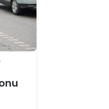
ı
Sonu