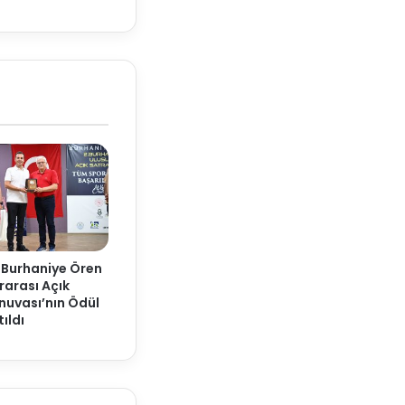
 Burhaniye Ören
rarası Açık
nuvası’nın Ödül
ıldı