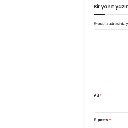
Bir yanıt yazı
E-posta adresiniz 
Y
o
r
u
m
*
Ad
*
E-posta
*