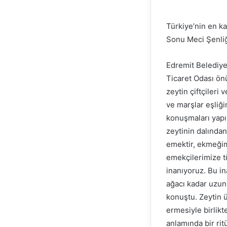
Türkiye’nin en ka
Sonu Meci Şenliği
Edremit Belediye
Ticaret Odası önü
zeytin çiftçiler
ve marşlar eşliğ
konuşmaları yapı
zeytinin dalında
emektir, ekmeğimi
emekçilerimize tü
inanıyoruz. Bu i
ağacı kadar uzun,
konuştu. Zeytin 
ermesiyle birlik
anlamında bir rit