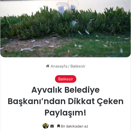
Anasayfa
/
Balıkesir
Balıkesir
Ayvalık Belediye
Başkanı’ndan Dikkat Çeken
Paylaşım!
Bir
Bir dakikadan az