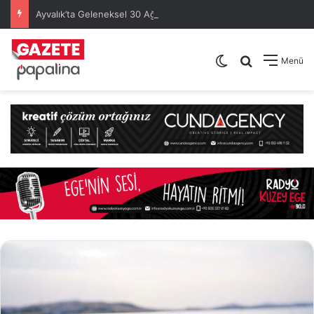
Ayvalık’ta Geleneksel 30 Ağustos Atatürk Kupası’nda Kura Heyecanı Yaşandı
Dış görünümü de
Arama yap .
Menü