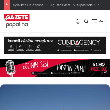
Ayvalık’ta Geleneksel 30 Ağustos Atatürk Kupası’nda Kura Heyecanı Yaşandı
Dış görünümü de
Arama yap .
Menü