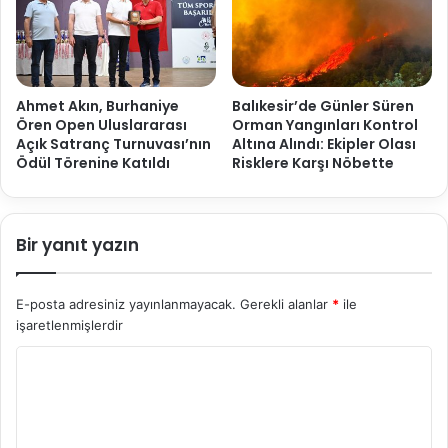
Ahmet Akın, Burhaniye
Balıkesir’de Günler Süren
Ören Open Uluslararası
Orman Yangınları Kontrol
Açık Satranç Turnuvası’nın
Altına Alındı: Ekipler Olası
Ödül Törenine Katıldı
Risklere Karşı Nöbette
Bir yanıt yazın
E-posta adresiniz yayınlanmayacak.
Gerekli alanlar
*
ile
işaretlenmişlerdir
Y
o
r