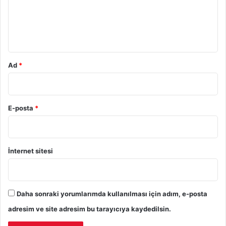
u
m
*
Ad
*
E-posta
*
İnternet sitesi
Daha sonraki yorumlarımda kullanılması için adım, e-posta
adresim ve site adresim bu tarayıcıya kaydedilsin.