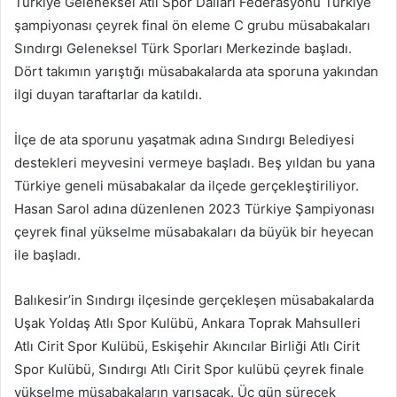
Türkiye Geleneksel Atlı Spor Dalları Federasyonu Türkiye
göndermek
şampiyonası çeyrek final ön eleme C grubu müsabakaları
Sındırgı Geleneksel Türk Sporları Merkezinde başladı.
Dört takımın yarıştığı müsabakalarda ata sporuna yakından
ilgi duyan taraftarlar da katıldı.
İlçe de ata sporunu yaşatmak adına Sındırgı Belediyesi
destekleri meyvesini vermeye başladı. Beş yıldan bu yana
Türkiye geneli müsabakalar da ilçede gerçekleştiriliyor.
Hasan Sarol adına düzenlenen 2023 Türkiye Şampiyonası
çeyrek final yükselme müsabakaları da büyük bir heyecan
ile başladı.
Balıkesir’in Sındırgı ilçesinde gerçekleşen müsabakalarda
Uşak Yoldaş Atlı Spor Kulübü, Ankara Toprak Mahsulleri
Atlı Cirit Spor Kulübü, Eskişehir Akıncılar Birliği Atlı Cirit
Spor Kulübü, Sındırgı Atlı Cirit Spor kulübü çeyrek finale
yükselme müsabakaların yarışacak. Üç gün sürecek