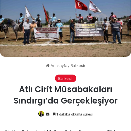
Anasayfa
/
Balıkesir
Balıkesir
Atlı Cirit Müsabakaları
Sındırgı’da Gerçekleşiyor
Bir
1 dakika okuma süresi
e-
posta