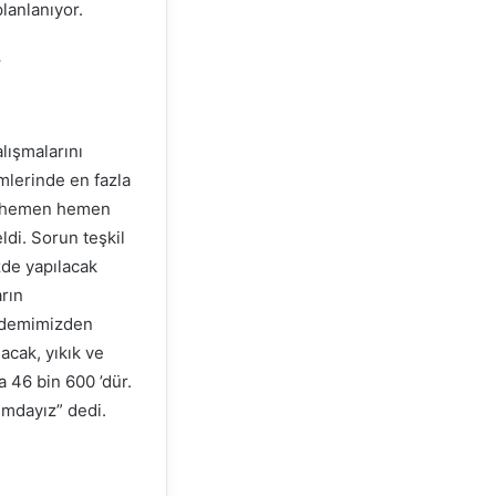
lanlanıyor.
”
lışmalarını
mlerinde en fazla
il hemen hemen
ldi. Sorun teşkil
zde yapılacak
arın
ündemimizden
acak, yıkık ve
da 46 bin 600 ’dür.
mdayız” dedi.