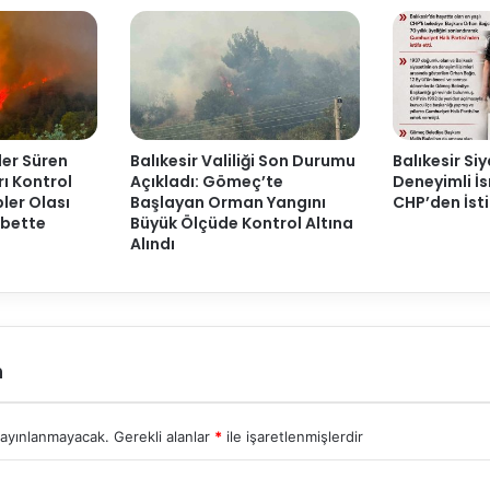
ler Süren
Balıkesir Valiliği Son Durumu
Balıkesir Si
ı Kontrol
Açıkladı: Gömeç’te
Deneyimli İ
pler Olası
Başlayan Orman Yangını
CHP’den İsti
öbette
Büyük Ölçüde Kontrol Altına
Alındı
n
yayınlanmayacak.
Gerekli alanlar
*
ile işaretlenmişlerdir