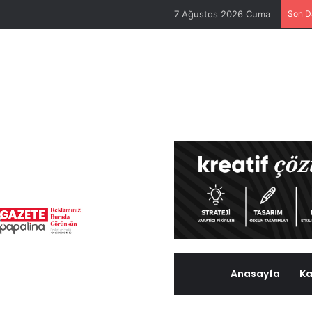
7 Ağustos 2026 Cuma
Son D
Anasayfa
Ka