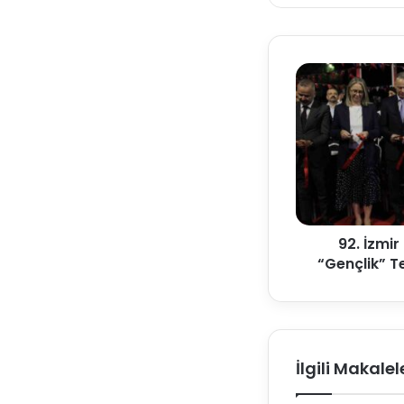
92. İzmir
“Gençlik” T
İlgili Makalel