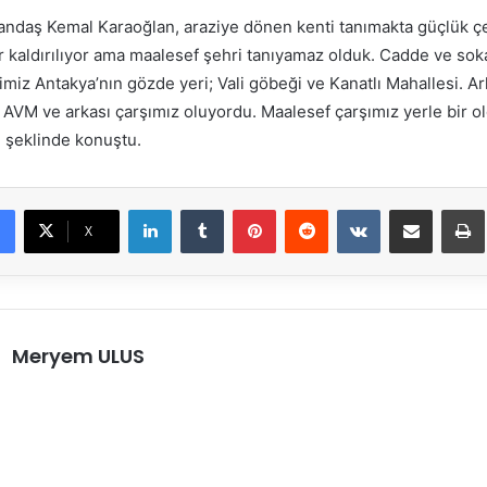
daş Kemal Karaoğlan, araziye dönen kenti tanımakta güçlük çek
 kaldırılıyor ama maalesef şehri tanıyamaz olduk. Cadde ve soka
miz Antakya’nın gözde yeri; Vali göbeği ve Kanatlı Mahallesi. A
AVM ve arkası çarşımız oluyordu. Maalesef çarşımız yerle bir o
 şeklinde konuştu.
LinkedIn
Tumblr
Pinterest
Reddit
VKontakte
E-Posta ile paylaş
X
Meryem ULUS