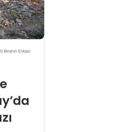
00 Binanın Enkazı
te
ay’da
zı