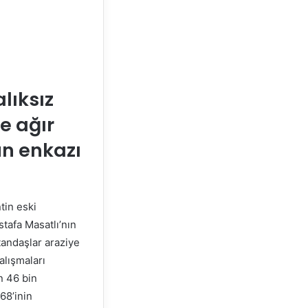
lıksız
ve ağır
ün enkazı
tin eski
stafa Masatlı’nın
tandaşlar araziye
alışmaları
an 46 bin
68’inin