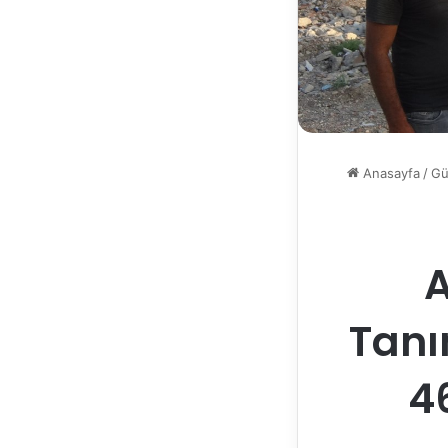
Anasayfa
/
G
A
Tanı
4