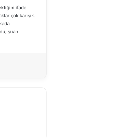
tiğini ifade
klar çok karışık.
rkada
ldu, şuan
Yazdır