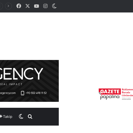
Facebook
X
YouTube
Instagram
Dış görünümü değiştir
Dış görünümü değiştir
Arama yap ...
Takip