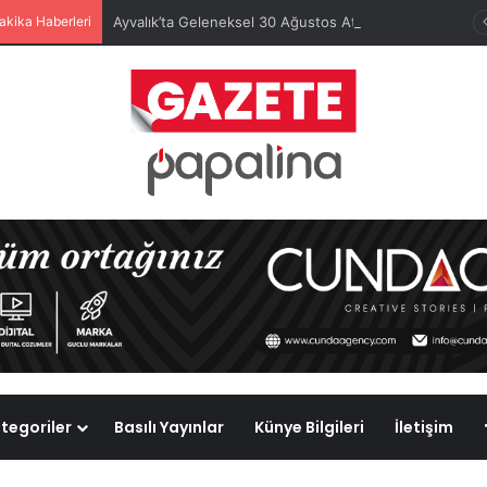
akika Haberleri
Ayvalık’ta Geleneksel 30 Ağustos Atatürk Kupası’nda Kura Heyecanı Yaşandı
tegoriler
Basılı Yayınlar
Künye Bilgileri
İletişim