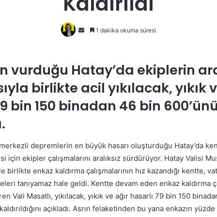
Kaldırıldı
Bir
1 dakika okuma süresi
e-
posta
göndermek
 vurduğu Hatay’da ekiplerin ara
yla birlikte acil yıkılacak, yıkık 
79 bin 150 binadan 46 bin 600’ün
.
rkezli depremlerin en büyük hasarı oluşturduğu Hatay’da ken
 için ekipler çalışmalarını aralıksız sürdürüyor. Hatay Valisi Mu
 birlikte enkaz kaldırma çalışmalarının hız kazandığı kentte, va
eleri tanıyamaz hale geldi. Kentte devam eden enkaz kaldırma ç
ren Vali Masatlı, yıkılacak, yıkık ve ağır hasarlı 79 bin 150 binad
aldırıldığını açıkladı. Asrın felaketinden bu yana enkazın yüzde 