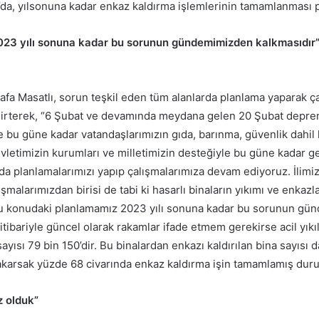
y’da, yılsonuna kadar enkaz kaldırma işlemlerinin tamamlanması p
023 yılı sonuna kadar bu sorunun gündemimizden kalkmasıdır
afa Masatlı, sorun teşkil eden tüm alanlarda planlama yaparak ça
elirterek, “6 Şubat ve devamında meydana gelen 20 Şubat depre
de bu güne kadar vatandaşlarımızın gıda, barınma, güvenlik dah
evletimizin kurumları ve milletimizin desteğiyle bu güne kadar ge
da planlamalarımızı yapıp çalışmalarımıza devam ediyoruz. İlimi
ışmalarımızdan birisi de tabi ki hasarlı binaların yıkımı ve enkazl
 Bu konudaki planlamamız 2023 yılı sonuna kadar bu sorunun g
itibariyle güncel olarak rakamlar ifade etmem gerekirse acil yıkıl
sayısı 79 bin 150’dir. Bu binalardan enkazı kaldırılan bina sayısı 
arsak yüzde 68 civarında enkaz kaldırma işin tamamlamış duru
z olduk”