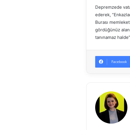
Depremzede vatan
ederek, “Enkazlar
Burası memleketi
gördüğünüz alan 
tanınamaz halde”
Facebook