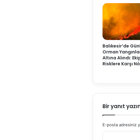
Balıkesir’de Gün
Orman Yangınlar
Altına Alındı: Eki
Risklere Karşı N
Bir yanıt yazı
E-posta adresiniz 
Y