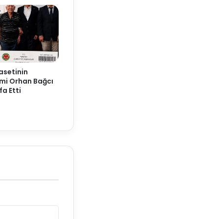
yasetinin
smi Orhan Bağcı
fa Etti