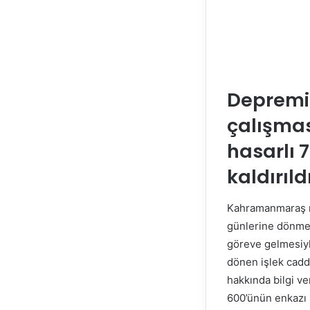
Depremin
çalışması
hasarlı 
kaldırıldı
Kahramanmaraş me
günlerine dönmesi
göreve gelmesiyle
dönen işlek cadd
hakkında bilgi ve
600’ünün enkazı k