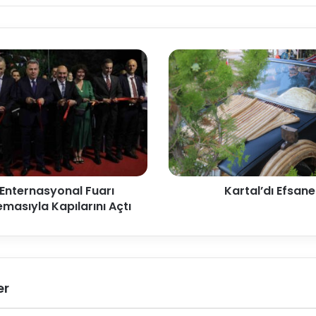
 Enternasyonal Fuarı
Kartal’dı Efsan
emasıyla Kapılarını Açtı
er