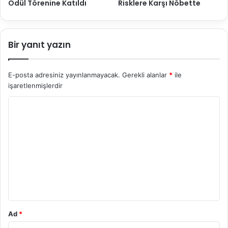
Ödül Törenine Katıldı
Risklere Karşı Nöbette
Bir yanıt yazın
E-posta adresiniz yayınlanmayacak.
Gerekli alanlar
*
ile
işaretlenmişlerdir
Y
o
r
u
m
*
Ad
*