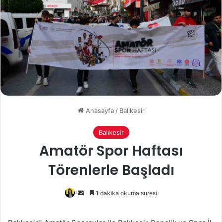
Anasayfa
/
Balıkesir
Balıkesir
Amatör Spor Haftası
Törenlerle Başladı
Bir
1 dakika okuma süresi
e-
posta