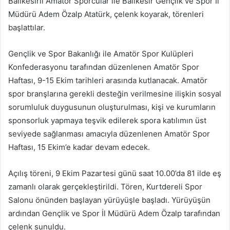
Balıkesirli Amatör Sporcular ile Balıkesir Gençlik ve Spor İl
göndermek
Müdürü Adem Özalp Atatürk, çelenk koyarak, törenleri
başlattılar.
Gençlik ve Spor Bakanlığı ile Amatör Spor Kulüpleri
Konfederasyonu tarafından düzenlenen Amatör Spor
Haftası, 9-15 Ekim tarihleri arasında kutlanacak. Amatör
spor branşlarına gerekli desteğin verilmesine ilişkin sosyal
sorumluluk duygusunun oluşturulması, kişi ve kurumların
sponsorluk yapmaya teşvik edilerek spora katılımın üst
seviyede sağlanması amacıyla düzenlenen Amatör Spor
Haftası, 15 Ekim’e kadar devam edecek.
Açılış töreni, 9 Ekim Pazartesi günü saat 10.00’da 81 ilde eş
zamanlı olarak gerçekleştirildi. Tören, Kurtdereli Spor
Salonu önünden başlayan yürüyüşle başladı. Yürüyüşün
ardından Gençlik ve Spor İl Müdürü Adem Özalp tarafından
çelenk sunuldu.