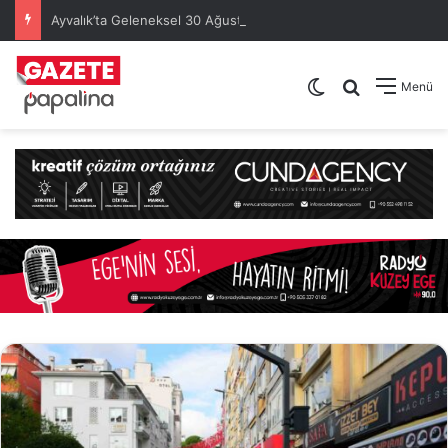
Ayvalık’ta Geleneksel 30 Ağustos Atatürk Kupası’nda Kura Heyecanı Yaşandı
Dış görünümü de
Arama yap .
Menü