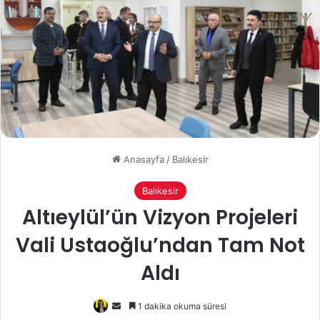
Anasayfa
/
Balıkesir
Balıkesir
Altıeylül’ün Vizyon Projeleri
Vali Ustaoğlu’ndan Tam Not
Aldı
Bir
1 dakika okuma süresi