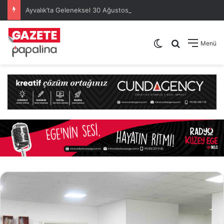
Ayvalık’ta Geleneksel 30 Ağustos Atatürk Kupası’nda Kura Heyecanı Yaşandı
Dış görünümü de
Arama yap .
Menü