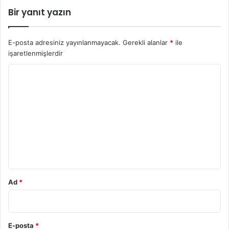
Bir yanıt yazın
E-posta adresiniz yayınlanmayacak.
Gerekli alanlar
*
ile
işaretlenmişlerdir
Y
o
r
u
m
*
Ad
*
E-posta
*