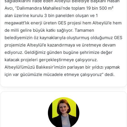
sağladıklarını ifade eden Altıeylül Belediye Başkanı Hasan
Avcı, “Dallımandıra Mahallesi’nde toplam 19 bin 500 m²
alan üzerine kurulu 3 bin panelden oluşan ve 1
megawatt’lık enerji üreten GES projesi hem Altıeylül’e hem
de milli gelire büyük katkı sağlıyor. Tamamen
belediyemizin öz kaynaklarıyla oluşturmuş olduğumuz GES
projemizle Altıeylül’e kazandırmaya ve üretmeye devam
ediyoruz. Geldiğimiz günden bugüne şehrimize değer
katacak projeleri gerçekleştirmeye çalışıyoruz.
Altıeylül’ümüzü Balıkesir’imizin parlayan bir yıldızı yapmak
için var gücümüzle mücadele etmeye çalışıyoruz” dedi.