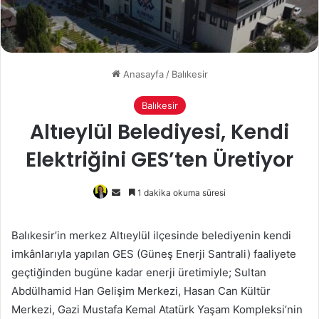
Anasayfa
/
Balıkesir
Balıkesir
Altıeylül Belediyesi, Kendi
Elektriğini GES’ten Üretiyor
Bir
1 dakika okuma süresi
e-
posta
Balıkesir’in merkez Altıeylül ilçesinde belediyenin kendi
göndermek
imkânlarıyla yapılan GES (Güneş Enerji Santrali) faaliyete
geçtiğinden bugüne kadar enerji üretimiyle; Sultan
Abdülhamid Han Gelişim Merkezi, Hasan Can Kültür
Merkezi, Gazi Mustafa Kemal Atatürk Yaşam Kompleksi’nin