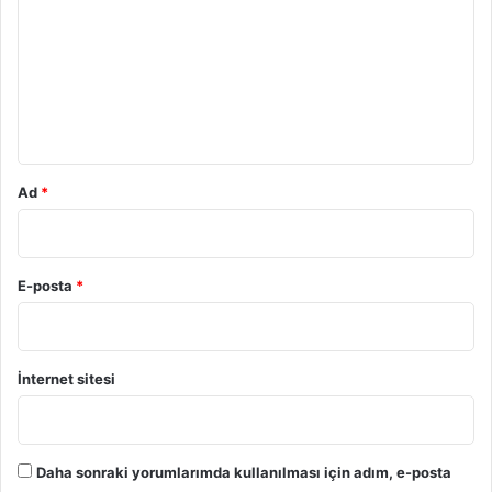
r
u
m
*
Ad
*
E-posta
*
İnternet sitesi
Daha sonraki yorumlarımda kullanılması için adım, e-posta