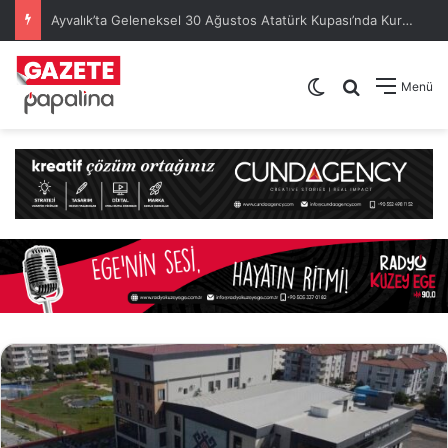
Ayvalık’ta Geleneksel 30 Ağustos Atatürk Kupası’nda Kura Heyecanı Yaşandı
Dış görünümü de
Arama yap .
Menü