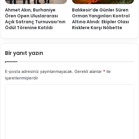
Ahmet Akın, Burhaniye
Balıkesir’de Günler Süren
Ören Open Uluslararası
Orman Yangınları Kontrol
Açık Satranç Turnuvası’nın
Altına Alındı: Ekipler Olası
Ödül Törenine Katıldı
Risklere Karşı Nöbette
Bir yanıt yazın
E-posta adresiniz yayınlanmayacak.
Gerekli alanlar
*
ile
işaretlenmişlerdir
Y
o
r
u
m
*