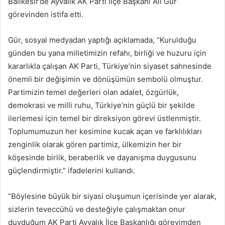
Balıkesir’de Ayvalık AK Parti İlçe Başkanı Ali Gür
göndermek
görevinden istifa etti.
Gür, sosyal medyadan yaptığı açıklamada, “Kurulduğu
günden bu yana milletimizin refahı, birliği ve huzuru için
kararlıkla çalışan AK Parti, Türkiye’nin siyaset sahnesinde
önemli bir değişimin ve dönüşümün sembolü olmuştur.
Partimizin temel değerleri olan adalet, özgürlük,
demokrasi ve milli ruhu, Türkiye’nin güçlü bir şekilde
ilerlemesi için temel bir direksiyon görevi üstlenmiştir.
Toplumumuzun her kesimine kucak açan ve farklılıkları
zenginlik olarak gören partimiz, ülkemizin her bir
köşesinde birlik, beraberlik ve dayanışma duygusunu
güçlendirmiştir.” ifadelerini kullandı.
“Böylesine büyük bir siyasi oluşumun içerisinde yer alarak,
sizlerin teveccühü ve desteğiyle çalışmaktan onur
duyduğum AK Parti Ayvalık İlçe Başkanlığı görevimden