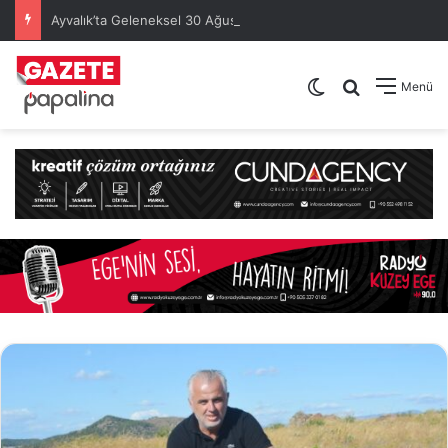
Ayvalık’ta Geleneksel 30 Ağustos Atatürk Kupası’nda Kura Heyecanı Yaşandı
Dış görünümü de
Arama yap .
Menü