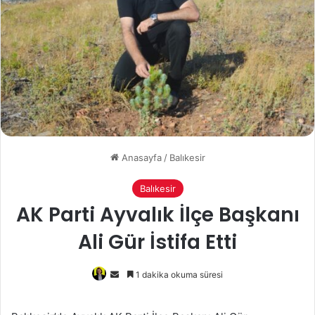
Anasayfa
/
Balıkesir
Balıkesir
AK Parti Ayvalık İlçe Başkanı
Ali Gür İstifa Etti
Bir
1 dakika okuma süresi
e-
posta