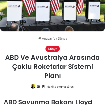
Anasayfa
/
Dünya
Dünya
ABD Ve Avustralya Arasında
Çoklu Roketatar Sistemi
Planı
Bir
1 dakika okuma süresi
e-
posta
ABD Savunma Bakanı Lloyd
göndermek