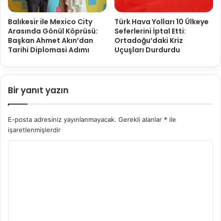
Balıkesir ile Mexico City
Türk Hava Yolları 10 Ülkeye
Arasında Gönül Köprüsü:
Seferlerini İptal Etti:
Başkan Ahmet Akın’dan
Ortadoğu’daki Kriz
Tarihi Diplomasi Adımı
Uçuşları Durdurdu
Bir yanıt yazın
E-posta adresiniz yayınlanmayacak.
Gerekli alanlar
*
ile
işaretlenmişlerdir
Y
o
r
u
m