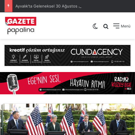
Ayvalık’ta Geleneksel 30 Ağustos Atatürk Kupası’nda Kura Heyecanı Yaşandı
Dış görünümü de
Arama yap .
Menü