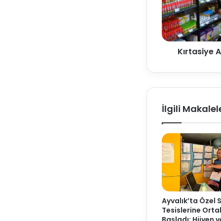
Kırtasiye A
İlgili Makalel
Ayvalık’ta Özel 
Tesislerine Ort
Başladı: Hijyen 