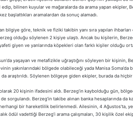
ol edip, bilinen kuyular ve mağaralarda da arama yapan ekipler, B
ez başlattıkları aramalardan da sonuç alamadı.
an bilgiye göre, teknik ve fiziki takibin yanı sıra yapılan ihbarla
erzeg olduğu söylenen 2 kişiye ulaştı. Ancak bu kişilerin, Berze
afeti giyen ve yanlarında köpekleri olan farklı kişiler olduğu orta
n’da yaşayan ve metafizikle uğraştığını söyleyen bir kişinin, B
evinin yakınlarındaki bölgede olabileceği yada Manisa Soma’da 
ı da araştırıldı. Söylenen bölgeye giden ekipler, burada da hiçbir
 olarak 20 kişinin ifadesini aldı. Berzeg’in kaybolduğu gün, böl
i de sorgulandı. Berzeg’in takibe alınan banka hesaplarında da 
rhangi bir hareketlilik belirlenmedi. Ailesinin, 4 Ağustos’ta, yer
ralık ödül vadettiği Berzeg’i arama çalışmaları, 30 kişilik özel eki