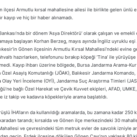
e-
n ilçesi Armutlu kırsal mahallesine ailesi ile birlikte gelen ünl
posta
 kayıp ve hiç bir haber alınamadı.
göndermek
ankası’nda bir dönem ’Asya Direktörü’ olarak çalışan ve emekli o
maya başlayan Korhan Berzeg, mayıs ayında İngiliz uyruklu eşi
ıkesir’in Gönen ilçesinin Armutlu Kırsal Mahallesi’ndeki evine ge
ahvaltı hazırlarken, telefonunu bırakıp köpeği ’Tina’ ile yürüyüş
medi. Kayıp ihbarı üzerine bölgede, Bursa Jandarma Arama-Kur
 Özel Asayiş Komutanlığı (JÖAK), Balıkesir Jandarma Komando,
 Olay Yeri İnceleme (OYİ), Jandarma Suç Araştırma Timleri (JASA
ğü’ne bağlı Özel Harekat ve Çevik Kuvvet ekipleri, AFAD, UM
le iz takip ve kadavra köpekleriyle arama başlatıldı.
üşlü İHA’ların da kullanıldığı aramalarda, bu zamana kadar 250 
karadan tarandı; kırsalda ve Gönen ilçe merkezindeki 30 mahal
Mahallesi ve çevresindeki tüm metruk evler de savcılık izniyle a
ndan geçip, Erdek ilçesine dökülen Gönen Çayı’nın yaklaşık 80 ki