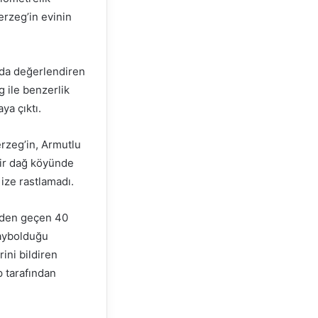
erzeg’in evinin
rı da değerlendiren
g ile benzerlik
ya çıktı.
erzeg’in, Armutlu
bir dağ köyünde
 ize rastlamadı.
geden geçen 40
kaybolduğu
ini bildiren
p tarafından