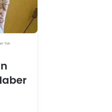
ber Yok
an
 Haber