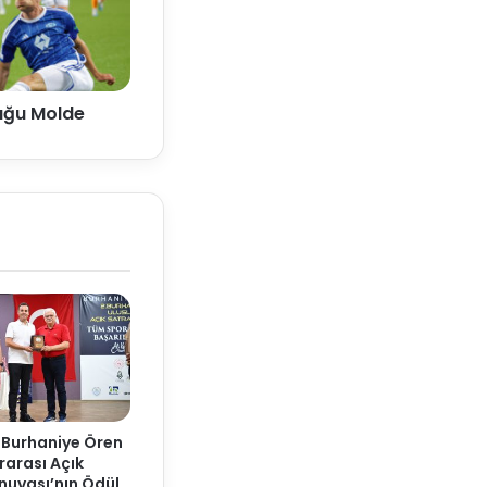
uğu Molde
 Burhaniye Ören
rarası Açık
nuvası’nın Ödül