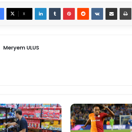
LinkedIn
Tumblr
Pinterest
Reddit
VKontakte
E-Posta ile paylaş
X
Meryem ULUS