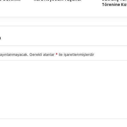
Törenine Kat
n
yayınlanmayacak.
Gerekli alanlar
*
ile işaretlenmişlerdir