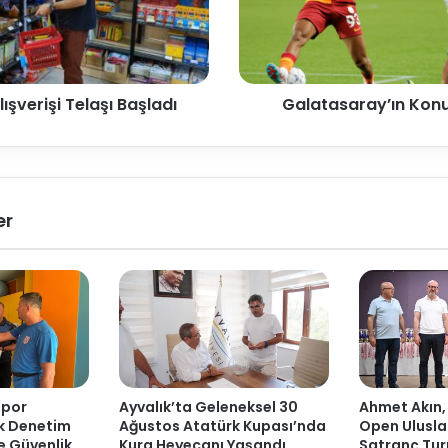
lışverişi Telaşı Başladı
Galatasaray’ın Kon
er
Spor
Ayvalık’ta Geleneksel 30
Ahmet Akın,
ak Denetim
Ağustos Atatürk Kupası’nda
Open Ulusla
ve Güvenlik
Kura Heyecanı Yaşandı
Satranç Tur