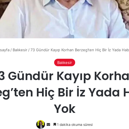
sayfa
/
Balıkesir
/
73 Gündür Kayıp Korhan Berzeg’ten Hiç Bir İz Yada Ha
Balıkesir
3 Gündür Kayıp Korh
g’ten Hiç Bir İz Yada
Yok
Bir
1 dakika okuma süresi