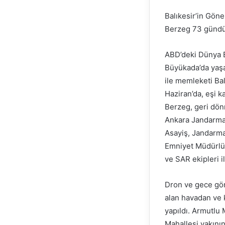
Balıkesir’in Göne
Berzeg 73 gündür
ABD’deki Dünya B
Büyükada’da yaşa
ile memleketi Bal
Haziran’da, eşi k
Berzeg, geri dön
Ankara Jandarma
Asayiş, Jandarma
Emniyet Müdürlü
ve SAR ekipleri i
Dron ve gece gör
alan havadan ve 
yapıldı. Armutlu 
Mahallesi yakını