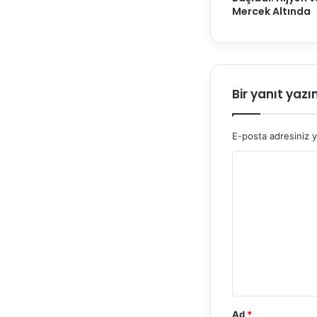
Mercek Altında
Bir yanıt yazı
E-posta adresiniz 
Y
o
r
u
m
*
Ad
*