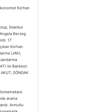
ü ekonomist Korhan
lup, İstanbul
 Angela Berzeg
ldi. 17
e çıkan Korhan
tarma (JAK),
 Jandarma
T) ile Balıkesir
KE, AKUT, GÖNDAK
kilometrekare
lede arama
randı. Armutlu
lometrelik