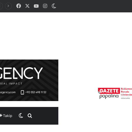
Facebook
X
YouTube
Instagram
Dış görünümü değiştir
Dış görünümü değiştir
Arama yap ...
Takip