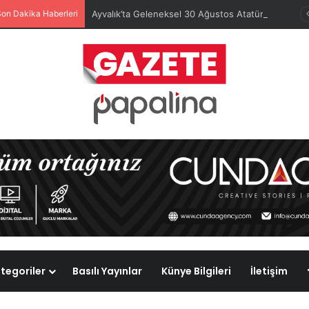
Son Dakika Haberleri
Ayvalık’ta Geleneksel 30 Ağustos Atatürk Kupası’nda Kura Heyecanı Yaşandı
tegoriler
Basılı Yayınlar
Künye Bilgileri
İletişim