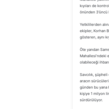
kıyıları de kontr
önünden 3’üncü k
Yetkililerden alın
ekipler, Korhan B
gösteren, aynı kıy
Öte yandan Samsu
Mahallesi’ndeki 
olabileceği ihbar
Savcılık, şüpheli
aracın sürücüler
günden bu yana he
kişiye 1 milyon li
sürdürülüyor.