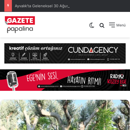
Ayvalık’ta Geleneksel 30 Ağustos Atatürk Kupası’nda Kura Heyecanı Yaşandı
Dış görünümü de
Arama yap .
Menü