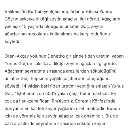
e-
posta
Balıkesir’in Burhaniye ilçesinde, fidan üreticisi Yunus
göndermek
Göç’ün saksıya diktiği zeytin ağaçları ilgi gördü. Ağaçların
yaklaşık 15 yaşında olduğunu anlatan Göç, zeytin
ağaçlarının süs olarak kullanılmasına karşı olduğunu
söyledi.
Ören-Akçay yolunun Denetko girişinde fidan üretimi yapan
Yunus Göç’ün saksılara diktiği zeytin ağaçları ilgi gördü.
Ağaçların seyreltme sırasında arazilerden söküldüğünü
anlatan Göç, hepsinin yağlık çeşitlerden oluştuğunu
söyledi. 14 yıldan beri fidan üretimi yaptığını anlatan Yunus
Göç, “İşletmemizde 500’e yakın çeşit bulunmaktadır. En
çok da fıstıkçamı fidanı üretiyoruz. Edremit Körfezi’nde,
dünyanın en kaliteli zeytinyağlarını üretilmektedir. Bunun
için de yöremiz için zeytin ağaçları çok önemlidir. Biz de
bazı arazilerde seyreltme sırasında sökülen zeytin