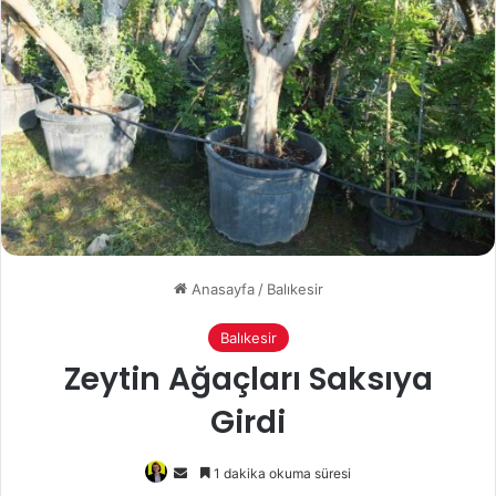
Anasayfa
/
Balıkesir
Balıkesir
Zeytin Ağaçları Saksıya
Girdi
Bir
1 dakika okuma süresi