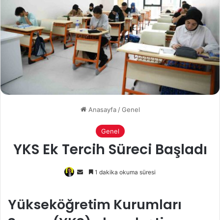
Anasayfa
/
Genel
Genel
YKS Ek Tercih Süreci Başladı
Bir
1 dakika okuma süresi
e-
posta
Yükseköğretim Kurumları
göndermek