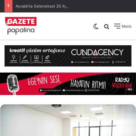
Ayvalık’ta Geleneksel 30 Ağustos Atatürk Kupası’nda Kura Heyecanı Yaşandı
Dış görünümü de
Arama yap .
Menü