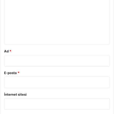
o
r
u
m
*
Ad
*
E-posta
*
İnternet sitesi