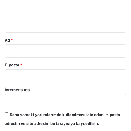
u
m
*
Ad
*
E-posta
*
İnternet sitesi
Daha sonraki yorumlarımda kullanılması için adım, e-posta
adresim ve site adresim bu tarayıcıya kaydedilsin.