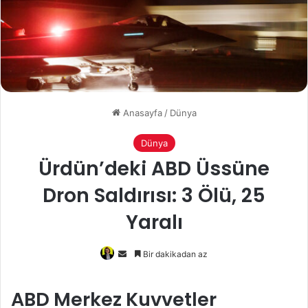
Anasayfa
/
Dünya
Dünya
Ürdün’deki ABD Üssüne
Dron Saldırısı: 3 Ölü, 25
Yaralı
Bir
Bir dakikadan az
e-
posta
ABD Merkez Kuvvetler
göndermek