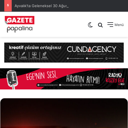
Ayvalık’ta Geleneksel 30 Ağustos Atatürk Kupası’nda Kura Heyecanı Yaşandı
Dış görünümü de
Arama yap .
Menü