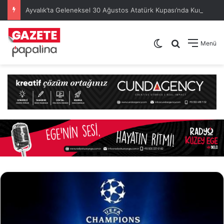
Ayvalık’ta Geleneksel 30 Ağustos Atatürk Kupası’nda Kura Heyecanı Yaşandı
Dış görünümü de
Arama yap .
Menü