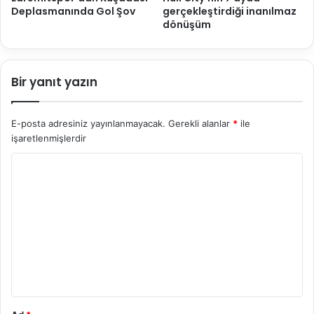
Deplasmanında Gol Şov
gerçekleştirdiği inanılmaz
dönüşüm
Bir yanıt yazın
E-posta adresiniz yayınlanmayacak.
Gerekli alanlar
*
ile
işaretlenmişlerdir
Y
o
r
u
m
*