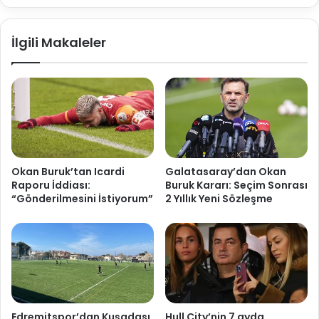
İlgili Makaleler
Okan Buruk’tan Icardi
Galatasaray’dan Okan
Raporu İddiası:
Buruk Kararı: Seçim Sonrası
“Gönderilmesini İstiyorum”
2 Yıllık Yeni Sözleşme
Edremitspor’dan Kuşadası
Hull City’nin 7 ayda