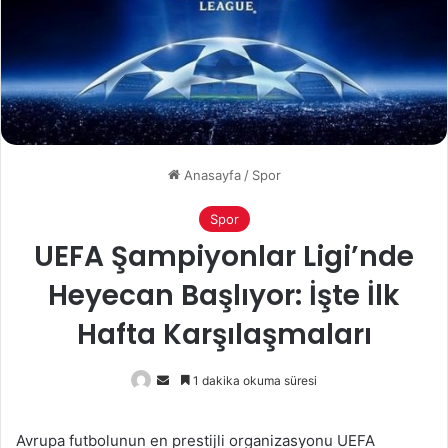
Anasayfa
/
Spor
Spor
UEFA Şampiyonlar Ligi’nde
Heyecan Başlıyor: İşte İlk
Hafta Karşılaşmaları
Bir
1 dakika okuma süresi
e-
posta
Avrupa futbolunun en prestijli organizasyonu UEFA