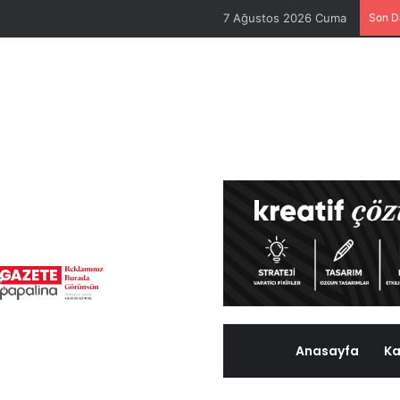
7 Ağustos 2026 Cuma
Son D
Anasayfa
Ka