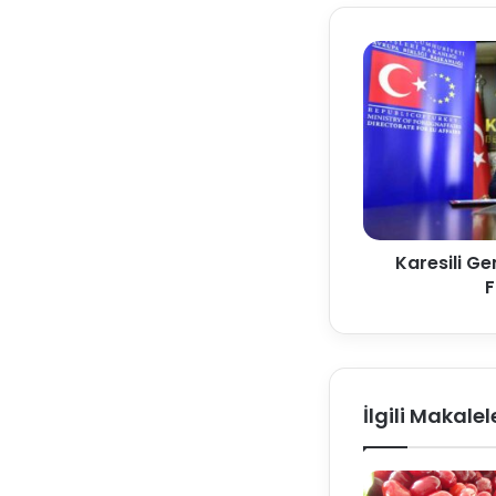
Karesili Ge
F
İlgili Makalel