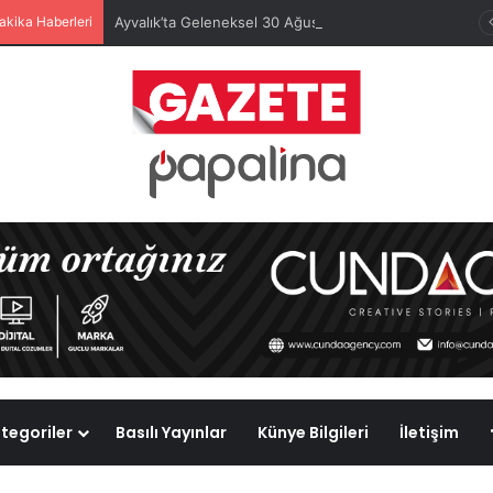
akika Haberleri
Ayvalık’ta Geleneksel 30 Ağustos Atatürk Kupası’nda Kura Heyecanı Yaşandı
tegoriler
Basılı Yayınlar
Künye Bilgileri
İletişim