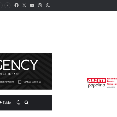
Facebook
X
YouTube
Instagram
Dış görünümü değiştir
Dış görünümü değiştir
Arama yap ...
Takip