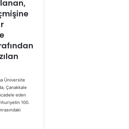
rlanan,
eçmişine
ır
te
arafından
zılan
ga Üniversite
nda, Çanakkale
mücadele eden
mhuriyetin 100.
onrasındaki