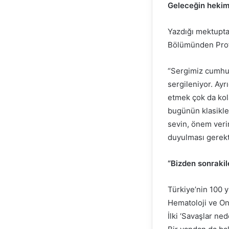
Geleceğin hekiml
Yazdığı mektupta 
Bölümünden Prof. 
“Sergimiz cumhur
sergileniyor. Ay
etmek çok da kol
bugünün klasikle
sevin, önem verin
duyulması gerek
“Bizden sonrakil
Türkiye’nin 100 
Hematoloji ve Onk
İlki ‘Savaşlar ne