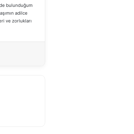
inde bulunduğum
laşımın adilce
i ve zorlukları
Yazdır