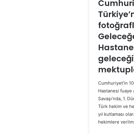
Cumhuriy
Türkiye’
fotoğrafl
Geleceğe
Hastanes
geleceği
mektupla
Cumhuriyet’in 100
Hastanesi fuaye a
Savaşı’nda, 1. D
Türk hekim ve he
yıl kutlaması ol
hekimlere verilm