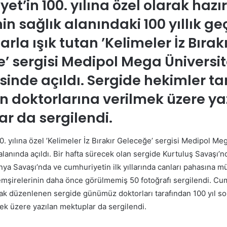
et’in 100. yılına özel olarak hazı
nin sağlık alanındaki 100 yıllık g
arla ışık tutan ’Kelimeler İz Bırak
’ sergisi Medipol Mega Üniversi
inde açıldı. Sergide hekimler t
n doktorlarına verilmek üzere ya
r da sergilendi.
. yılına özel ’Kelimeler İz Bırakır Geleceğe’ sergisi Medipol Me
lanında açıldı. Bir hafta sürecek olan sergide Kurtuluş Savaşı’
ünya Savaşı’nda ve cumhuriyetin ilk yıllarında canları pahasına 
mşirelerinin daha önce görülmemiş 50 fotoğrafı sergilendi. Cu
arak düzenlenen sergide günümüz doktorları tarafından 100 yıl s
ek üzere yazılan mektuplar da sergilendi.