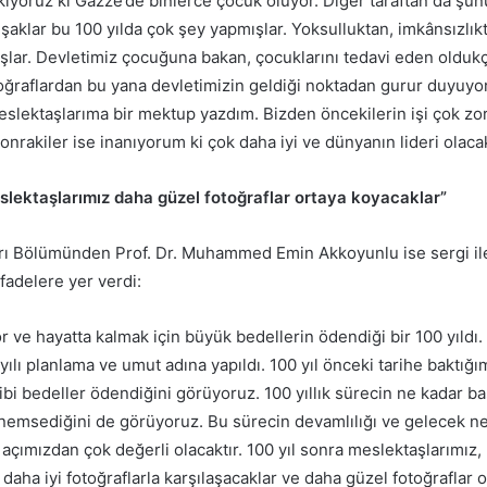
kıyoruz ki Gazze’de binlerce çocuk ölüyor. Diğer taraftan da şu
aklar bu 100 yılda çok şey yapmışlar. Yoksulluktan, imkânsızlıkt
lar. Devletimiz çocuğuna bakan, çocuklarını tedavi eden oldukça
ğraflardan bu yana devletimizin geldiği noktadan gurur duyuyo
meslektaşlarıma bir mektup yazdım. Bizden öncekilerin işi çok z
sonrakiler ise inanıyorum ki çok daha iyi ve dünyanın lideri olaca
lektaşlarımız daha güzel fotoğraflar ortaya koyacaklar”
rı Bölümünden Prof. Dr. Muhammed Emin Akkoyunlu ise sergi ile 
fadelere yer verdi:
r ve hayatta kalmak için büyük bedellerin ödendiği bir 100 yıldı. 
lı planlama ve umut adına yapıldı. 100 yıl önceki tarihe baktığ
ibi bedeller ödendiğini görüyoruz. 100 yıllık sürecin ne kadar ba
önemsediğini de görüyoruz. Bu sürecin devamlılığı ve gelecek ne
 açımızdan çok değerli olacaktır. 100 yıl sonra meslektaşlarımız, 
 daha iyi fotoğraflarla karşılaşacaklar ve daha güzel fotoğraflar 