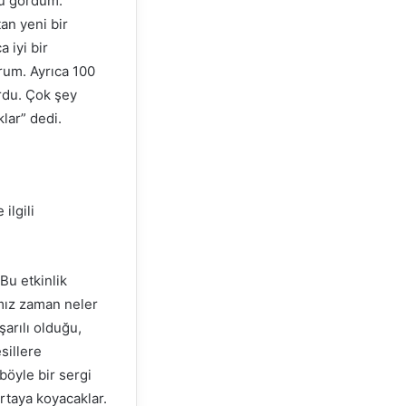
nu gördüm.
an yeni bir
 iyi bir
rum. Ayrıca 100
ordu. Çok şey
klar” dedi.
ilgili
Bu etkinlik
ımız zaman neler
şarılı olduğu,
sillere
böyle bir sergi
ortaya koyacaklar.