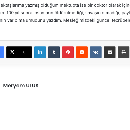
ektaşlarıma yazmış olduğum mektupta ise bir doktor olarak iç
tım. 100 yıl sonra insanların öldürülmediği, savaşın olmadığı, pay
nın var olma umudunu yazdım. Mesleğimizdeki güncel tecrübeler
LinkedIn
Tumblr
Pinterest
Reddit
VKontakte
E-Posta ile paylaş
X
Meryem ULUS