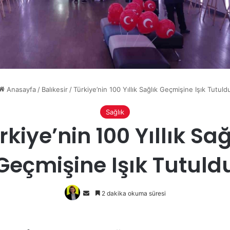
Anasayfa
/
Balıkesir
/
Türkiye’nin 100 Yıllık Sağlık Geçmişine Işık Tutuld
Sağlık
rkiye’nin 100 Yıllık Sağ
Geçmişine Işık Tutuld
Bir
2 dakika okuma süresi
e-
posta
göndermek