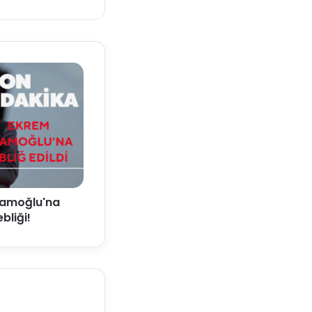
mamoğlu'na
bliği!