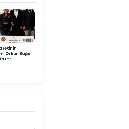
yasetinin
smi Orhan Bağcı
fa Etti