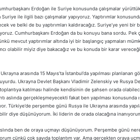
umhurbaşkanı Erdoğan ile Suriye konusunda çalışmalar yürüttükle
Suriye ile ilgili bazı çalışmalar yapıyoruz. Yaptırımlar konusunda
ek ve belki de bu yaptırımları kaldıracağız. Suriye’ye yeni bir
iyoruz. Cumhurbaşkanı Erdoğan da bu konuyu bana sordu. Pek ç
nkü mevcut yaptırımlar altında iyi bir başlangıç yapmaları mümk
mcı olabilir miyiz diye bakacağız ve bu konuda bir karar vereceği
Ukrayna arasında 15 Mayıs’ta İstanbul’da yapılması planlanan 
 duyurdu. Ukrayna Devlet Başkanı Vladimir Zelenskiy ve Rusya D
 toplantıya katılması halinde kendisinin de şahsen orada olabilece
ntı aslında gerçekleşmeyecekti fakat ben yapılması konusunda ı
yor. Türkiye’de perşembe günü Rusya ile Ukrayna arasında yapıl
abilir diye düşünüyorum. İki liderin de orada olacağına inanıyorum
“Aslında ben de oraya uçmayı düşünüyorum. Perşembe günü ner
yorum çünkü çok sayıda toplantım var. Ama gerçekten oraya uçm