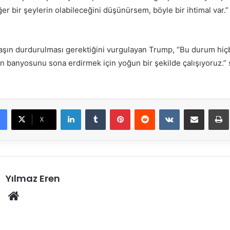
 bir şeylerin olabileceğini düşünürsem, böyle bir ihtimal var.” 
aşın durdurulması gerektiğini vurgulayan Trump, “Bu durum hiçb
an banyosunu sona erdirmek için yoğun bir şekilde çalışıyoruz.”
LinkedIn
Tumblr
Pinterest
Reddit
VKontakte
E-Posta ile paylaş
X
Yılmaz Eren
Web
sitesi