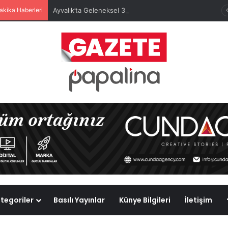
akika Haberleri
Ayvalık’ta Geleneksel 30 Ağustos Atatürk Kupası’nda Kura Heyecanı Yaşandı
tegoriler
Basılı Yayınlar
Künye Bilgileri
İletişim