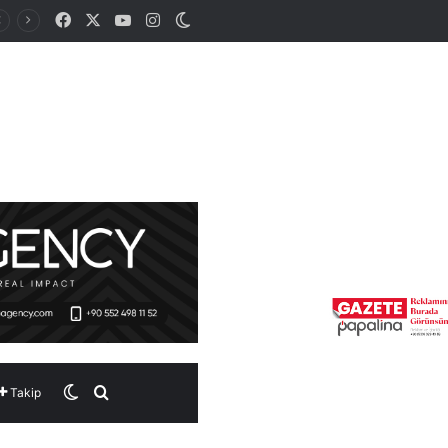
Facebook
X
YouTube
Instagram
Dış görünümü değiştir
Dış görünümü değiştir
Arama yap ...
Takip