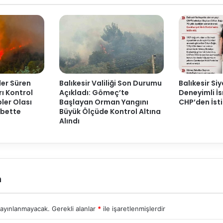
ler Süren
Balıkesir Valiliği Son Durumu
Balıkesir Si
ı Kontrol
Açıkladı: Gömeç’te
Deneyimli İ
pler Olası
Başlayan Orman Yangını
CHP’den İsti
öbette
Büyük Ölçüde Kontrol Altına
Alındı
n
yayınlanmayacak.
Gerekli alanlar
*
ile işaretlenmişlerdir