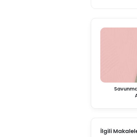
Savunmas
İlgili Makalel