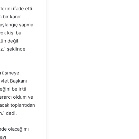
rini ifade etti.
 bir karar
 başlangıç yapma
ok kişi bu
ün değil.
z.” şeklinde
görüşmeye
evlet Başkanı
ğini belirtti.
srarcı oldum ve
acak toplantıdan
.” dedi.
ede olacağımı
ayı