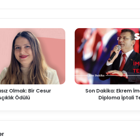
ız Olmak: Bir Cesur
Son Dakika: Ekrem İ
Açıklık Ödülü
Diploma İptali Te
er