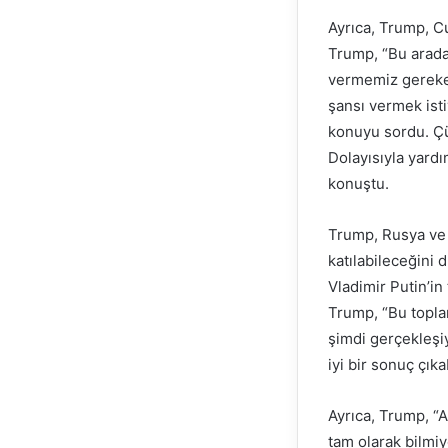
Ayrıca, Trump, C
Trump, “Bu arada 
vermemiz gerekec
şansı vermek ist
konuyu sordu. Çü
Dolayısıyla yardı
konuştu.
Trump, Rusya ve 
katılabileceğini
Vladimir Putin’in
Trump, “Bu topla
şimdi gerçekleşi
iyi bir sonuç çık
Ayrıca, Trump, 
tam olarak bilmi