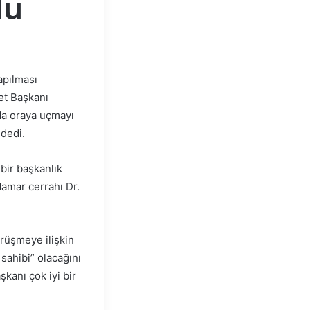
du
apılması
et Başkanı
nda oraya uçmayı
 dedi.
bir başkanlık
amar cerrahı Dr.
rüşmeye ilişkin
sahibi” olacağını
kanı çok iyi bir