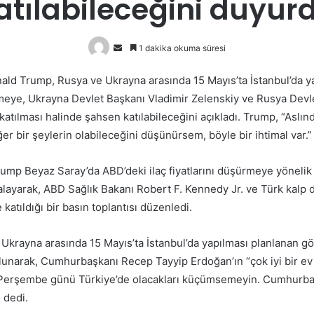
atılabileceğini duyur
Bir
1 dakika okuma süresi
e-
ld Trump, Rusya ve Ukrayna arasında 15 Mayıs’ta İstanbul’da y
posta
eye, Ukrayna Devlet Başkanı Vladimir Zelenskiy ve Rusya Devl
göndermek
 katılması halinde şahsen katılabileceğini açıkladı. Trump, “Aslı
 bir şeylerin olabileceğini düşünürsem, böyle bir ihtimal var.”
ump Beyaz Saray’da ABD’deki ilaç fiyatlarını düşürmeye yönelik 
layarak, ABD Sağlık Bakanı Robert F. Kennedy Jr. ve Türk kalp d
atıldığı bir basın toplantısı düzenledi.
Ukrayna arasında 15 Mayıs’ta İstanbul’da yapılması planlanan gö
lunarak, Cumhurbaşkanı Recep Tayyip Erdoğan’ın “çok iyi bir ev 
 “Perşembe günü Türkiye’de olacakları küçümsemeyin. Cumhurbaş
 dedi.