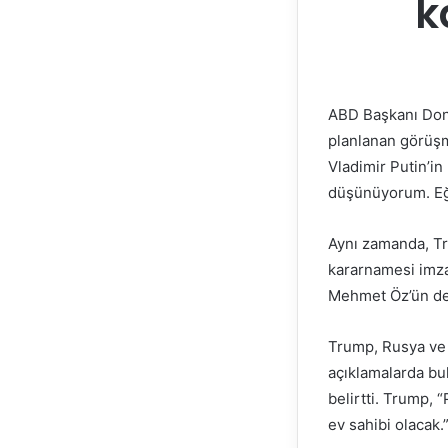
k
ABD Başkanı Dona
planlanan görüşm
Vladimir Putin’in
düşünüyorum. Eğer
Aynı zamanda, Tr
kararnamesi imza
Mehmet Öz’ün de k
Trump, Rusya ve 
açıklamalarda bu
belirtti. Trump,
ev sahibi olacak.”