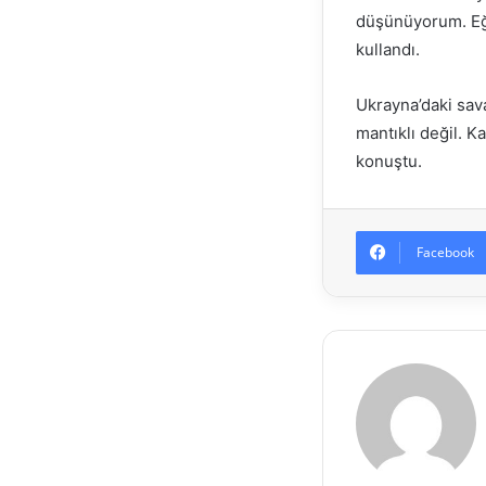
düşünüyorum. Eğer
kullandı.
Ukrayna’daki sav
mantıklı değil. K
konuştu.
Facebook