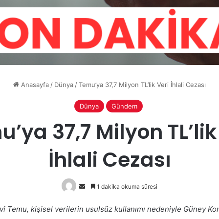
Anasayfa
/
Dünya
/
Temu’ya 37,7 Milyon TL’lik Veri İhlali Cezası
Dünya
Gündem
’ya 37,7 Milyon TL’lik
İhlali Cezası
Bir
1 dakika okuma süresi
e-
evi Temu, kişisel verilerin usulsüz kullanımı nedeniyle Güney Ko
posta