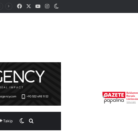
Facebook
X
YouTube
Instagram
Dış görünümü değiştir
Dış görünümü değiştir
Arama yap ...
Takip