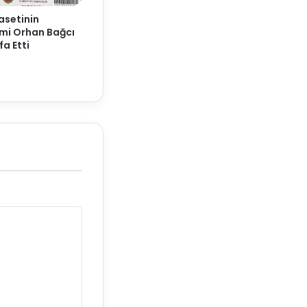
yasetinin
smi Orhan Bağcı
fa Etti