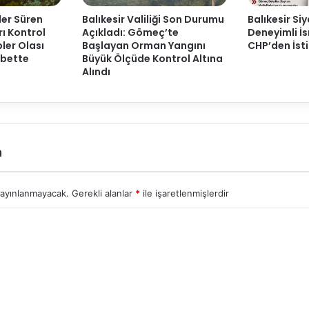
ler Süren
Balıkesir Valiliği Son Durumu
Balıkesir Si
ı Kontrol
Açıkladı: Gömeç’te
Deneyimli İ
pler Olası
Başlayan Orman Yangını
CHP’den İsti
öbette
Büyük Ölçüde Kontrol Altına
Alındı
n
yayınlanmayacak.
Gerekli alanlar
*
ile işaretlenmişlerdir