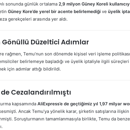
ılı sonunda günlük ortalama
2,9 milyon Güney Koreli kullanıcı
ketin
Güney Kore’de yerel bir acente belirlemediği
ve
üyelik ipta
eza gerekçeleri arasında yer aldı.
Gönüllü Düzeltici Adımlar
ere rağmen, Temu’nun son dönemde kişisel veri işleme politikas
emsilciler belirlemeye başladığı ve üyelik iptaliyle ilgili süreçleri
k için adımlar attığı bildirildi.
 de Cezalandırılmıştı
şturma kapsamında
AliExpress’e de geçtiğimiz yıl 1,97 milyar wo
kesmişti. Ancak Temu’ya yönelik karar, şirketin satışlarına ilişkin
nmişti. Soruşturmanın tamamlanmasıyla birlikte, Temu da benzer
ı.