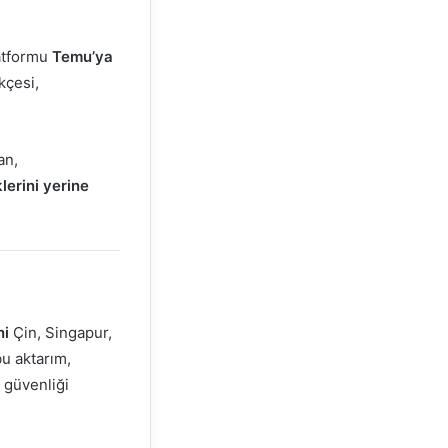
latformu
Temu’ya
kçesi,
an,
lerini yerine
ni
Çin, Singapur,
bu aktarım,
i güvenliği