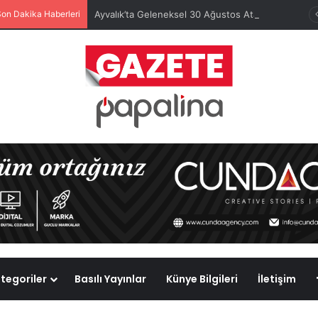
Son Dakika Haberleri
Ayvalık’ta Geleneksel 30 Ağustos Atatürk Kupası’nda Kura Heyecanı Yaşandı
tegoriler
Basılı Yayınlar
Künye Bilgileri
İletişim