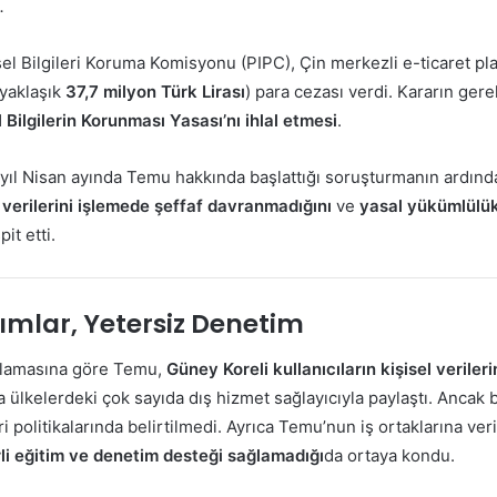
.
göndermek
el Bilgileri Koruma Komisyonu (PIPC), Çin merkezli e-ticaret p
(yaklaşık
37,7 milyon Türk Lirası
) para cezası verdi. Kararın gere
l Bilgilerin Korunması Yasası’nı ihlal etmesi
.
 yıl Nisan ayında Temu hakkında başlattığı soruşturmanın ardınd
ı verilerini işlemede şeffaf davranmadığını
ve
yasal yükümlülük
it etti.
rımlar, Yetersiz Denetim
lamasına göre Temu,
Güney Koreli kullanıcıların kişisel verileri
ülkelerdeki çok sayıda dış hizmet sağlayıcıyla paylaştı. Ancak 
ri politikalarında belirtilmedi. Ayrıca Temu’nun iş ortaklarına ver
li eğitim ve denetim desteği sağlamadığı
da ortaya kondu.