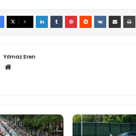
LinkedIn
Tumblr
Pinterest
Reddit
VKontakte
E-Posta ile paylaş
X
Yılmaz Eren
Web
sitesi