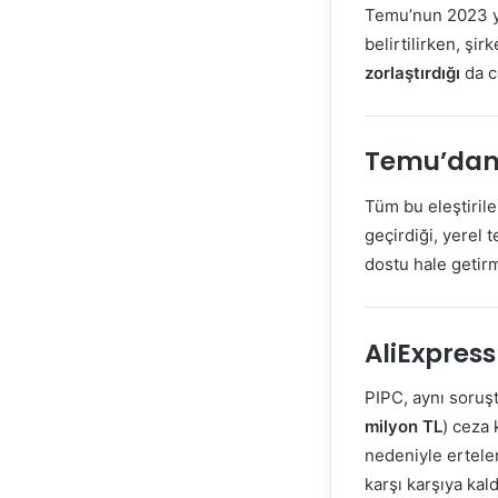
Temu’nun 2023 y
belirtilirken, şir
zorlaştırdığı
da c
Temu’dan 
Tüm bu eleştiril
geçirdiği, yerel t
dostu hale getirme
AliExpress
PIPC, aynı soru
milyon TL
) ceza 
nedeniyle ertele
karşı karşıya kald