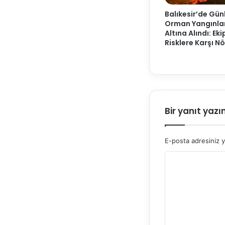
Balıkesir’de Gün
Orman Yangınlar
Altına Alındı: Eki
Risklere Karşı N
Bir yanıt yazı
E-posta adresiniz 
Y
o
r
u
m