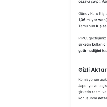
cezaya çarptırıldı
Güney Kore Kişis
1,36 milyar won
Temu’nun
Kişise
PIPC, geçtiğimiz
şirketin
kullanıc
getirmediğini
tesp
Gizli Akta
Komisyonun açık
Japonya ve başka 
şirketin resmi ve
konusunda
yeter