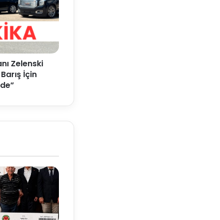
nı Zelenski
Barış İçin
ede”