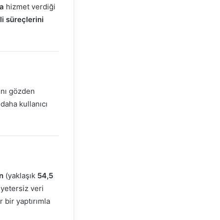
ya
hizmet verdiği
li süreçlerini
ını gözden
 daha kullanıcı
n
(yaklaşık
54,5
 yetersiz veri
 bir yaptırımla