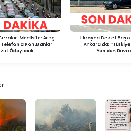
Cezaları Meclis'te: Araç
Ukrayna Devlet Başka
n Telefonla Konuşanlar
Ankara’da: “Türkiye 
rvet Ödeyecek
Yeniden Devr
er