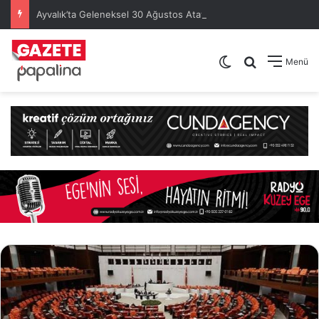
Ayvalık’ta Geleneksel 30 Ağustos Atatürk Kupası’nda Kura Heyecanı Yaşandı
Dış görünümü de
Arama yap .
Menü