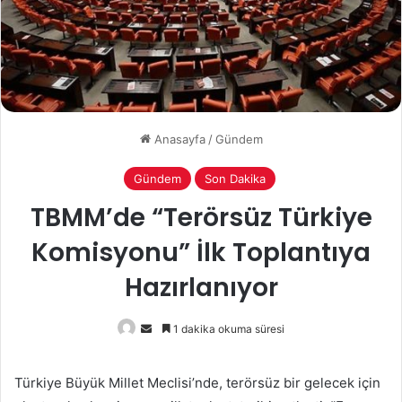
Anasayfa
/
Gündem
Gündem
Son Dakika
TBMM’de “Terörsüz Türkiye
Komisyonu” İlk Toplantıya
Hazırlanıyor
Bir
1 dakika okuma süresi
e-
posta
Türkiye Büyük Millet Meclisi’nde, terörsüz bir gelecek için
göndermek