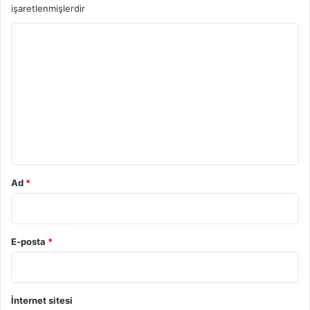
işaretlenmişlerdir
Y
o
r
u
m
*
Ad
*
E-posta
*
İnternet sitesi