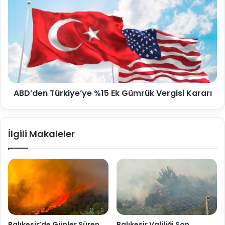
ABD’den Türkiye’ye %15 Ek Gümrük Vergisi Kararı
İlgili Makaleler
Balıkesir’de Günler Süren
Balıkesir Valiliği Son