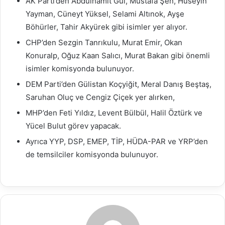
AK Parti’den Abdulhamit Gül, Mustafa Şen, Hüseyin
Yayman, Cüneyt Yüksel, Selami Altınok, Ayşe
Böhürler, Tahir Akyürek gibi isimler yer alıyor.
CHP’den Sezgin Tanrıkulu, Murat Emir, Okan
Konuralp, Oğuz Kaan Salıcı, Murat Bakan gibi önemli
isimler komisyonda bulunuyor.
DEM Parti’den Gülistan Koçyiğit, Meral Danış Beştaş,
Saruhan Oluç ve Cengiz Çiçek yer alırken,
MHP’den Feti Yıldız, Levent Bülbül, Halil Öztürk ve
Yücel Bulut görev yapacak.
Ayrıca YYP, DSP, EMEP, TİP, HÜDA-PAR ve YRP’den
de temsilciler komisyonda bulunuyor.