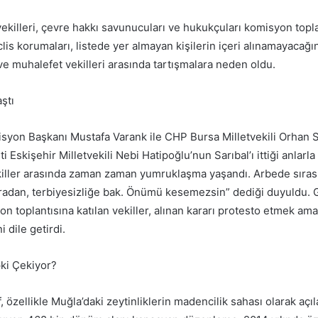
ekilleri, çevre hakkı savunucuları ve hukukçuları komisyon topl
lis korumaları, listede yer almayan kişilerin içeri alınamayacağını
e muhalefet vekilleri arasında tartışmalara neden oldu.
ştı
isyon Başkanı Mustafa Varank ile CHP Bursa Milletvekili Orhan S
i Eskişehir Milletvekili Nebi Hatipoğlu’nun Sarıbal’ı ittiği anlarla 
ekiller arasında zaman zaman yumruklaşma yaşandı. Arbede sıras
şuradan, terbiyesizliğe bak. Önümü kesemezsin” dediği duyuldu. G
n toplantısına katılan vekiller, alınan kararı protesto etmek amac
i dile getirdi.
ki Çekiyor?
, özellikle Muğla’daki zeytinliklerin madencilik sahası olarak açı