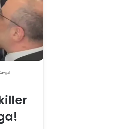
Kavga!
iller
ga!