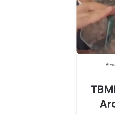
Ana
TBMM
Ar