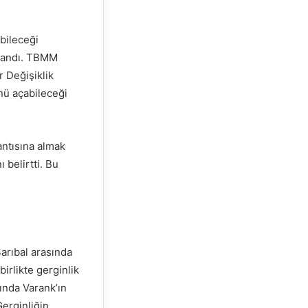
bileceği
aşandı. TBMM
r Değişiklik
ünü açabileceği
antısına almak
 belirtti. Bu
arıbal arasında
birlikte gerginlik
ında Varank’ın
erginliğin