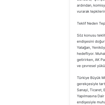
ardından, komisyo
vurarak tepkilerin
Teklif Neden Tep
Söz konusu teklif
endişesini doğur
Yatağan, Yeniköy
hedefliyor. Muhal
getirirken, AK Pa
ve çevresel yükü
Türkiye Büyük Mil
gerekçesiyle tar
Sanayi, Ticaret, 
Yapılmasına Dair 
endişesiyle muhal