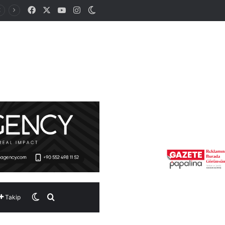
Facebook
X
YouTube
Instagram
Dış görünümü değiştir
Dış görünümü değiştir
Arama yap ...
Takip