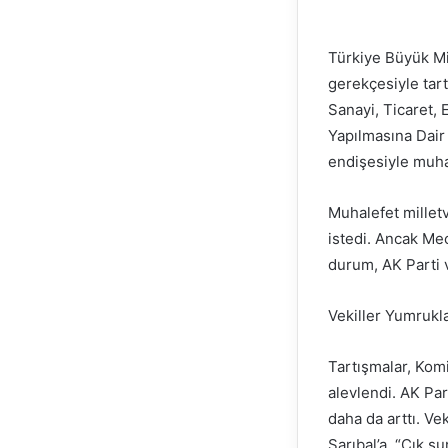
Türkiye Büyük Mil
gerekçesiyle tar
Sanayi, Ticaret, 
Yapılmasına Dair 
endişesiyle muhal
Muhalefet milletv
istedi. Ancak Mec
durum, AK Parti v
Vekiller Yumrukla
Tartışmalar, Kom
alevlendi. AK Part
daha da arttı. V
Sarıbal’a, “Çık 