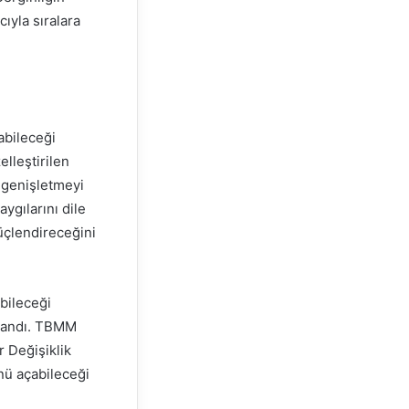
ıyla sıralara
labileceği
lleştirilen
 genişletmeyi
ygılarını dile
güçlendireceğini
bileceği
aşandı. TBMM
r Değişiklik
ünü açabileceği