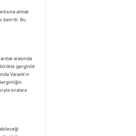
antısına almak
 belirtti. Bu
arıbal arasında
birlikte gerginlik
ında Varank’ın
erginliğin
ıyla sıralara
labileceği