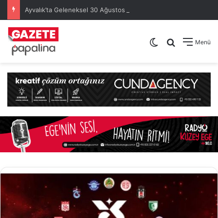
Ayvalık’ta Geleneksel 30 Ağustos Atatürk Kupası’nda Kura Heyecanı Yaşandı
Dış görünümü de
Arama yap .
Menü