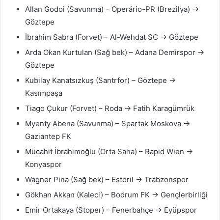
Allan Godoi (Savunma) – Operário-PR (Brezilya) →
Göztepe
İbrahim Sabra (Forvet) – Al-Wehdat SC → Göztepe
Arda Okan Kurtulan (Sağ bek) – Adana Demirspor →
Göztepe
Kubilay Kanatsızkuş (Santrfor) – Göztepe →
Kasımpaşa
Tiago Çukur (Forvet) – Roda → Fatih Karagümrük
Myenty Abena (Savunma) – Spartak Moskova →
Gaziantep FK
Mücahit İbrahimoğlu (Orta Saha) – Rapid Wien →
Konyaspor
Wagner Pina (Sağ bek) – Estoril → Trabzonspor
Gökhan Akkan (Kaleci) – Bodrum FK → Gençlerbirliği
Emir Ortakaya (Stoper) – Fenerbahçe → Eyüpspor