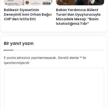
Balıkesir Siyasetinin
Bakan Yardımcısı Bülent
Deneyimli İsmi Orhan Bağcı
Turan’dan Uyuşturucuyla
CHP’den İstifa Etti
Mücadele Mesajı: “Bizim
İstatistiğimiz 1’dir”
Bir yanıt yazın
E-posta adresiniz yayınlanmayacak.
Gerekli alanlar
*
ile
işaretlenmişlerdir
Y
o
r
u
m
*