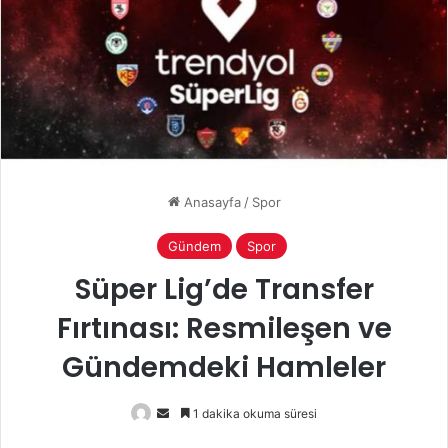
Anasayfa
/
Spor
Gündem
Spor
Süper Lig’de Transfer
Fırtınası: Resmileşen ve
Gündemdeki Hamleler
Bir
1 dakika okuma süresi
e-