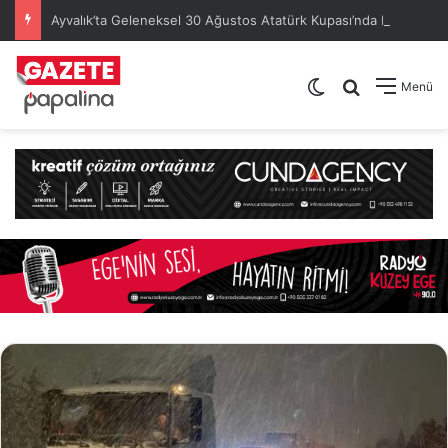
Ayvalık’ta Geleneksel 30 Ağustos Atatürk Kupası’nda Kura Heyecanı Yaşandı
Dış görünümü de
Arama yap .
Menü