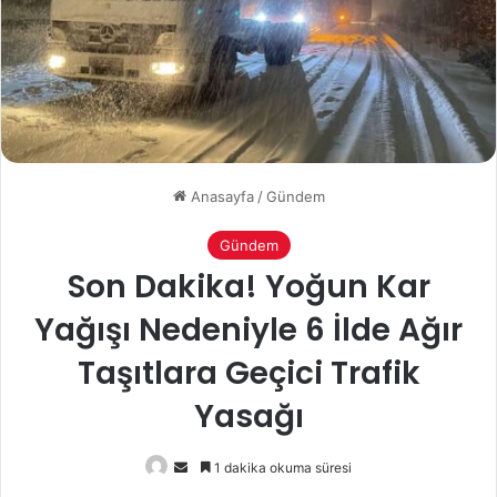
Anasayfa
/
Gündem
Gündem
Son Dakika! Yoğun Kar
Yağışı Nedeniyle 6 İlde Ağır
Taşıtlara Geçici Trafik
Yasağı
Bir
1 dakika okuma süresi
e-