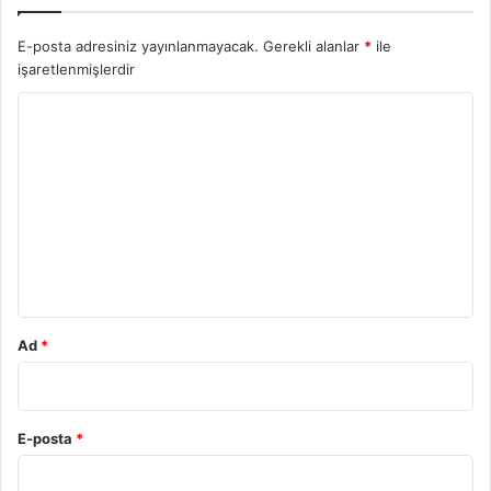
E-posta adresiniz yayınlanmayacak.
Gerekli alanlar
*
ile
işaretlenmişlerdir
Y
o
r
u
m
*
Ad
*
E-posta
*