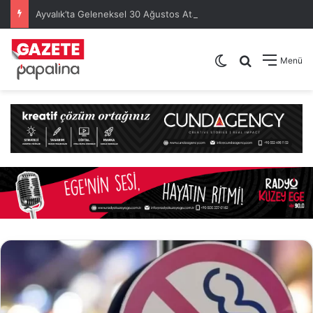
Ayvalık’ta Geleneksel 30 Ağustos Atatürk Kupası’nda Kura Heyecanı Yaşandı
Dış görünümü de
Arama yap .
Menü