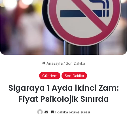
Anasayfa
/
Son Dakika
Gündem
Son Dakika
Sigaraya 1 Ayda İkinci Zam:
Fiyat Psikolojik Sınırda
Bir
1 dakika okuma süresi
e-
posta