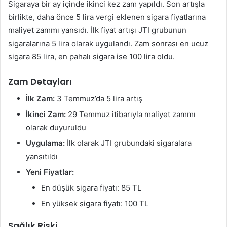
Sigaraya bir ay içinde ikinci kez zam yapıldı. Son artışla
göndermek
birlikte, daha önce 5 lira vergi eklenen sigara fiyatlarına
maliyet zammı yansıdı. İlk fiyat artışı JTI grubunun
sigaralarına 5 lira olarak uygulandı. Zam sonrası en ucuz
sigara 85 lira, en pahalı sigara ise 100 lira oldu.
Zam Detayları
İlk Zam:
3 Temmuz’da 5 lira artış
İkinci Zam:
29 Temmuz itibarıyla maliyet zammı
olarak duyuruldu
Uygulama:
İlk olarak JTI grubundaki sigaralara
yansıtıldı
Yeni Fiyatlar:
En düşük sigara fiyatı: 85 TL
En yüksek sigara fiyatı: 100 TL
Sağlık Riski